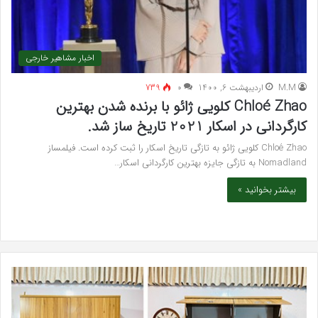
اخبار مشاهیر خارجی
M.M
اردیبهشت 6, 1400
۰
739
Chloé Zhao کلویی ژائو با برنده شدن بهترین
کارگردانی در اسکار 2021 تاریخ ساز شد.
Chloé Zhao کلویی ژائو به تازگی تاریخ اسکار را ثبت کرده است. فیلمساز
Nomadland به تازگی جایزه بهترین کارگردانی اسکار…
بیشتر بخوانید »
خرید
بهت
مدل
کلی
کمد
زیبا