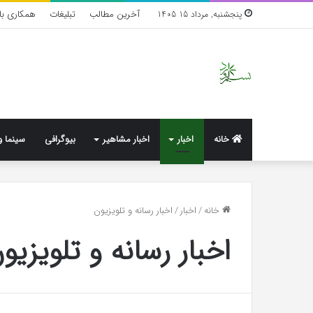
آخرین مطالب
تبلیغات
همکاری با 
پنجشنبه, مرداد 15 1405
خانه
اخبار
اخبار مشاهیر
بیوگرافی
سینما و
اکنش
تشخیص
خانه
/
اخبار
/
اخبار رسانه و تلویزیون
د
سندرم
اخبار رسانه و تلویزیو
ه
پرادر-
کن
ویلی
چگونه
یعه‌های
انجام
یر؛
می‌شود؟
1 هفته پیش
4 روز پیش
اسخ