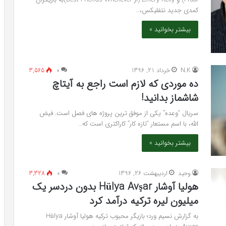
کمدی جدید نتفلیکس،…
بیشتر بخوانید »
N.K
خرداد 21, 1396
۰
3,565
ده موردی که لازم است راجع به آیتاچ
شاشماز بدانید!
سریال “وعده” یکی از موفق ترین پروژه های فصل است. فیض
الله، با اسم مستعار “تازه کار” کاراکتری است که…
بیشتر بخوانید »
وحید
اردیبهشت 26, 1396
۰
3,328
هولیا آوشار Hülya Avşar بدون دردسر یک
میلیون لیره ترکیه درآمد کرد
به گزارش نسیم ورد؛ بازیگر محبوب ترکیه هولیا آوشار Hülya