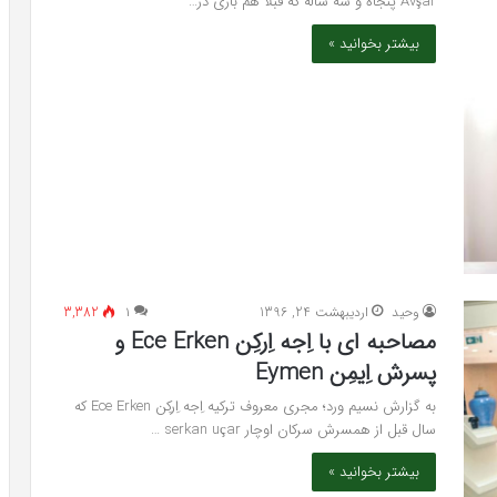
Avşar پنجاه و سه ساله که قبلا هم بازی در…
بیشتر بخوانید »
وحید
اردیبهشت 24, 1396
۱
3,382
مصاحبه ای با اِجه اِرکِن Ece Erken و
پسرش اِیمِن Eymen
به گزارش نسیم ورد؛ مجری معروف ترکیه اِجه اِرکِن Ece Erken که
سال قبل از همسرش سرکان اوچار serkan uçar …
بیشتر بخوانید »