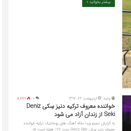
بیشتر بخوانید »
وحید
اردیبهشت 22, 1396
۰
5,779
خواننده معروف ترکیه دنیز سِکی Deniz
Seki از زندان آزاد می شود
به گزارش نسیم ورد؛ ملکه آهنگ های رومانتیک ترکیه خواننده
معروف دنیز سِکی Deniz Seki مدت 126 هفته است که…