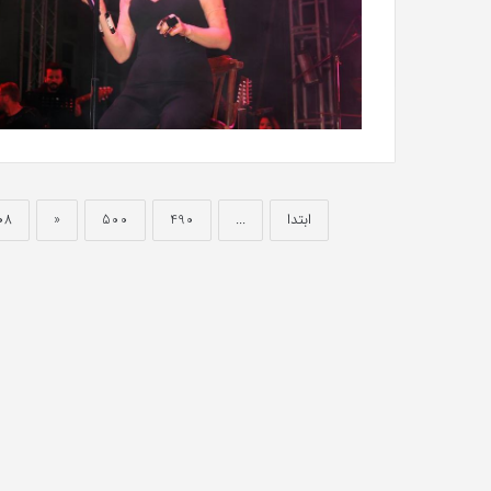
ابتدا
...
490
500
«
08