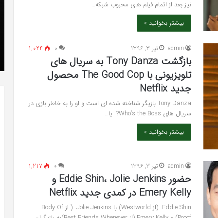
نیز بعد از اتمام فیلم های محبوب شبکه…
»با
فی
اولین
با
بیشتر بخوانید »
سری
اس
شهریور 23, 1396
عکس
ed
” موفق
The Punisher «تنبیه کننده »با اولین سری عکس
admin
تیر 3, 1396
۰
1,024
های
17
های جدید از راه رسید
بازگشت Tony Danza به سریال های
جدید
از
تلویزیونی با The Good Cop محصول
راه
جدید Netflix
رسید
Tony Danza بازیگر شناخته شده ای است و او را به خاطر بازی در
سریال های Who’s the Boss? یا…
بیشتر بخوانید »
admin
تیر 3, 1396
۰
1,217
حضور Eddie Shin، Jolie Jenkins و
Emery Kelly در کمدی جدید Netflix
Eddie Shin (از Westworld) با Jolie Jenkins ( از Body Of
Proof) و Emery Kelly (از Best Friends Whenever)به بازیگران