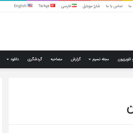
ما
تماس با ما
شارژ موبایل
فارسی
Türkçe
English
 تلویزیون
مجله نسیم
گزارش
مصاحبه
گردشگری
دانلود
خرید
مدل
ن
کمد
دیواری
شیک
و
جادار
4 روز پیش
از