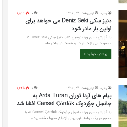
وحید
اردیبهشت 23, 1396
۰
1,819
دنیز سِکی Deniz Seki می خواهد برای
اولین بار مادر شود
به گزارش نسیم ورد؛ دومین کتاب دنیز سِکی Deniz Seki که
مجموعه ایی از خاطرات او هست در اواخر ماه…
بیشتر بخوانید »
وحید
اردیبهشت 23, 1396
۰
1,625
پیام های آردا توران Arda Turan به
جانسِل چوُردوک Cansel Çördük افشا شد
به گزارش نسیم ورد؛ جانسِل چوُردوک Cansel Çördük که با
حضور در یک برنامه تلویزیونی ازدواج معروف شده بود و…