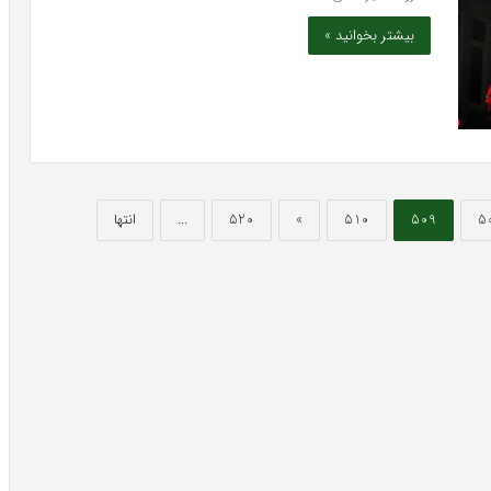
بیشتر بخوانید »
5
509
510
»
520
...
انتها