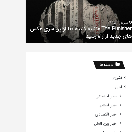
لم
سریال
دروغ
تعداد
شیرین
شهریور 1, 1396
Gift
من
دانلود رایگان دوبله فارسی فیلم با استعداد Gifted
20
آذر 30, 1398
2017
همه چیز در
دسته‌ها
آشپزی
اخبار
اخبار اجتماعی
اخبار استانها
اخبار اقتصادی
اخبار بین الملل