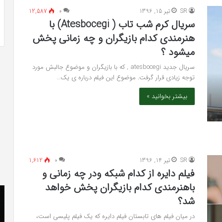
-ویلی چگونه انجام
خرید مدل کمد دیواری شیک و جادار از
«کمد
SR
تیر 15, 1396
۰
12,587
«کمد پازلی»
پازلی»
سریال کرم شب تاب ( Atesbocegi) با
هنرمندی کدام بازیگران و چه زمانی پخش
میشود ؟
سریال جدید atesbocegi , که با بازیگران و موضوع جالبش مورد
توجه زیادی قرار گرفت. موضوع این فیلم درباره ی یک…
بیشتر بخوانید »
SR
تیر 14, 1396
۰
1,612
فیلم دایره از کدام شبکه ودر چه زمانی و
باهنرمندی کدام بازیگران پخش خواهد
The
دان
شد؟
Punisher
را
«تنبیه
دو
در میان فیلم های تابستان فیلم دایره که یک فیلم پلیسی است،
کننده
فا