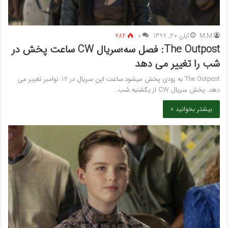
M.M
آبان 20, 1399
۰
782
The Outpost: فصل سه؛سریال CW ساعت پخش در
شب را تغییر می دهد
The Outpost به زودی پخش میشود.ساعت این سریال در 12 نوامبر تغییر می
دهد. پخش سریال CW از یکشنبه شب…
بیشتر بخوانید »