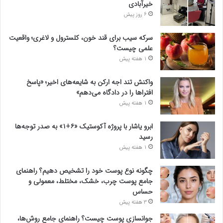
خیرآبادی
6 روز پیش
سرکه سیب برای قند خون، کلسترول و لاغری؛ واقعیت
علمی چیست؟
1 هفته پیش
واکنش تند اجه ارکن به شایعه‌های اخیر؛ «پاسخ
افتراها را در دادگاه می‌دهم»
1 هفته پیش
ابرو یاشار با پروژه آکوستیک «۶+۱» به صدر توجه‌ها
رسید
1 هفته پیش
چگونه نوع پوست خود را تشخیص دهیم؟ راهنمای
جامع پوست چرب، خشک، مختلط، معمولی و
حساس
3 هفته پیش
جوانسازی پوست چیست؟ راهنمای جامع روش‌ها،