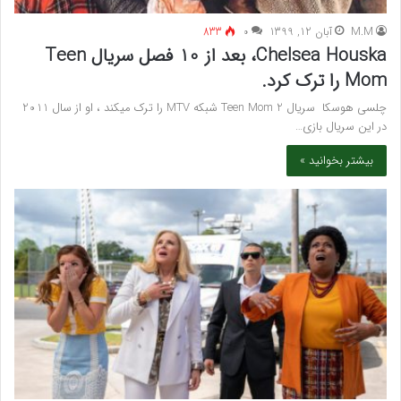
M.M
آبان 12, 1399
۰
833
Chelsea Houska، بعد از 10 فصل سریال Teen
Mom را ترک کرد.
چلسی هوسکا سریال Teen Mom 2 شبکه MTV را ترک میکند ، او از سال 2011
در این سریال بازی…
بیشتر بخوانید »