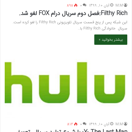
M.M
آبان 10, 1399
۰
898
Filthy Rich:فصل دوم سریال درام FOX لغو شد.
این شبکه پس از پنج قسمت سریال تلویزیونی Filthy Rich را لغو کرده است.
سریال خانوادگی Filthy Rich با…
بیشتر بخوانید »
M.M
آبان 10, 1399
۰
812