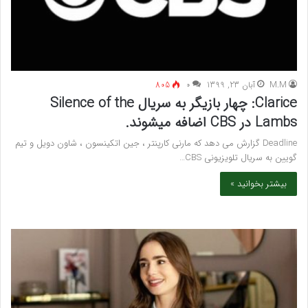
M.M
آبان 23, 1399
۰
805
Clarice: چهار بازیگر به سریال Silence of the
Lambs در CBS اضافه میشوند.
Deadline گزارش می دهد که مارنی کارپنتر ، جین اتکینسون ، شاون دویل و تیم
گویین به سریال تلویزیونی CBS…
بیشتر بخوانید »