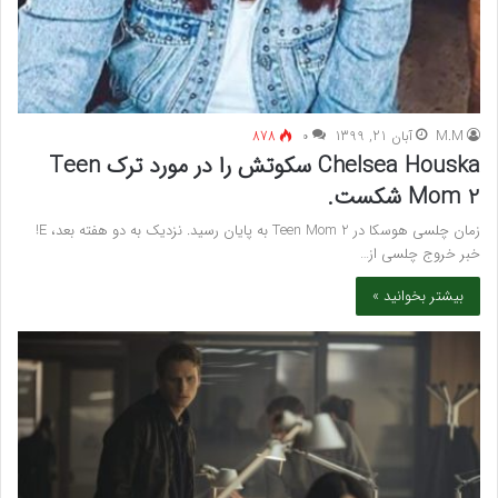
M.M
آبان 21, 1399
۰
878
Chelsea Houska سکوتش را در مورد ترک Teen
Mom 2 شکست.
زمان چلسی هوسکا در Teen Mom 2 به پایان رسید. نزدیک به دو هفته بعد، E!
خبر خروج چلسی از…
بیشتر بخوانید »