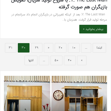
Y: The Last Man: با شروع تولید سریال، تعویض
بازیگران هم صورت گرفته
Y: The Last Man: بعد از اینکه تغییراتی در بازیگران انجام داد سرانجام در
مرحله تولید قرار گرفت. همزمان با…
بیشتر بخوانید »
ابتدا
...
10
20
«
29
30
31
»
40
50
...
انتها
بهترین
سرک
کلینیک
سی
زیبایی
برای
در
قند
فردیس
خون
کرج؛
کلس
دکتر
و