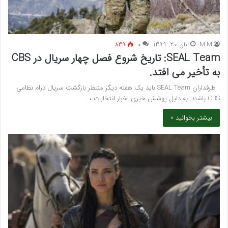
M.M
آبان 20, 1399
۰
839
SEAL Team: تاریخ شروع فصل چهار سریال در CBS
به تأخیر می افتد.
طرفداران SEAL Team باید یک هفته دیگر منتظر بازگشت سریال درام نظامی
CBS باشند. به دلیل پوشش خبری اخبار انتخابات ،…
بیشتر بخوانید »