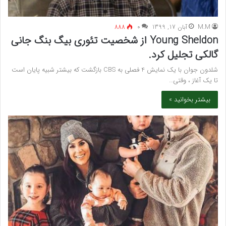
M.M
آبان 17, 1399
۰
888
Young Sheldon از شخصیت تئوری بیگ بنگ جانی
گالکی تجلیل کرد.
شلدون جوان با یک نمایش 4 فصلی به CBS بازگشت که بیشتر شبیه پایان است
تا یک آغاز ، وقتی…
بیشتر بخوانید »