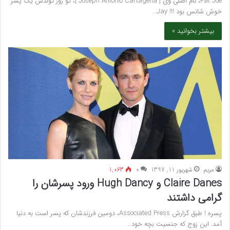
Fat Joe، نام اصلی وی [ Joseph Antonio Cartagena ]، تو روز تولدش یک پسر
خوش شانس بود !!! Jay…
بیشتر بخوانید »
مريم
شهریور 11, 1397
۰
1,063
Claire Danes و Hugh Dancy ورود پسرشان را
گرامی داشتند
پسره ! طبق گزارش Associated Press، دومین فرزندشان که پسر است به دنیا
آمد. این زوج که جنسیت بچه خود…