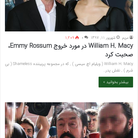
مريم
شهریور 11, 1397
۰
1,209
William H. Macy در مورد خروج Emmy Rossum،
صحبت کرد
William H. Macy ( ویلیام اچ میسی ) , که در مجموعه پربیننده Shameless ( بی
شرم ) , نقش پدر…
بیشتر بخوانید »