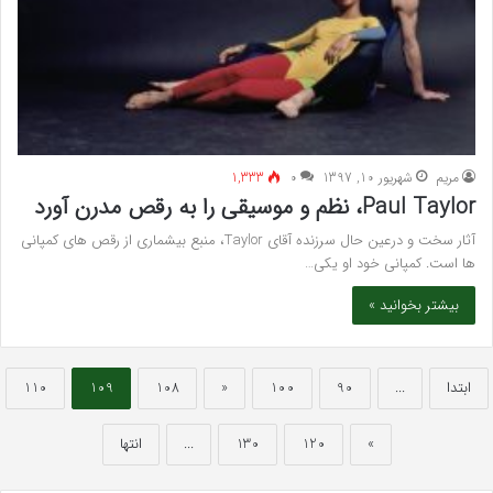
مريم
شهریور 10, 1397
۰
1,333
Paul Taylor، نظم و موسیقی را به رقص مدرن آورد
آثار سخت و درعین حال سرزنده آقای Taylor، منبع بیشماری از رقص های کمپانی
ها است. کمپانی خود او یکی…
بیشتر بخوانید »
ابتدا
...
90
100
«
108
109
110
»
120
130
...
انتها