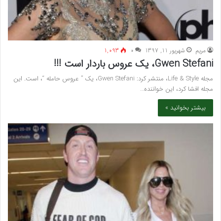
مريم
شهریور 11, 1397
۰
1,093
Gwen Stefani، یک عروس باردار است !!!
مجله Life & Style، منتشر کرد: Gwen Stefani، یک ” عروس حامله “، است. این
مجله افشا کرد، این خواننده…
بیشتر بخوانید »