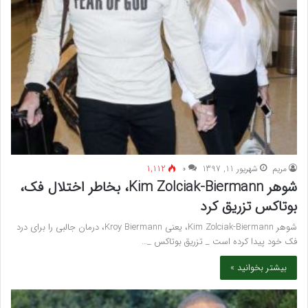
مريم
شهریور 11, 1397
۰
1,112
شوهر Kim Zolciak-Biermann، بخاطر اختلال فک،
بوتاکس تزریق کرد
شوهر Kim Zolciak-Biermann، یعنی Kroy Biermann، درمان جالبی را برای درد
فک خود پیدا کرده است _ تزریق بوتاکس _…
بیشتر بخوانید »