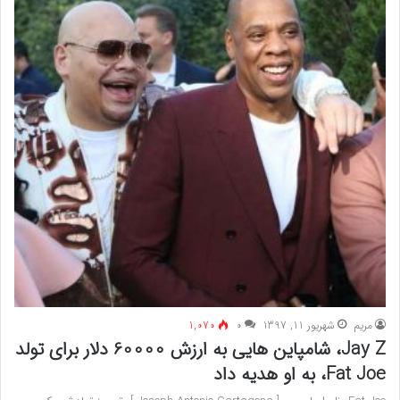
مريم
شهریور 11, 1397
۰
1,070
Jay Z، شامپاین هایی به ارزش 60000 دلار برای تولد
Fat Joe، به او هدیه داد