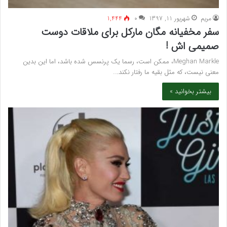
مريم
شهریور 11, 1397
۰
1,444
سفر مخفیانه مگان مارکل برای ملاقات دوست
صمیمی اش !
Meghan Markle، ممکن است، رسما یک پرنسس شده باشد، اما این بدین
معنی نیست، که مثل بقیه ما رفتار نکند.…
بیشتر بخوانید »