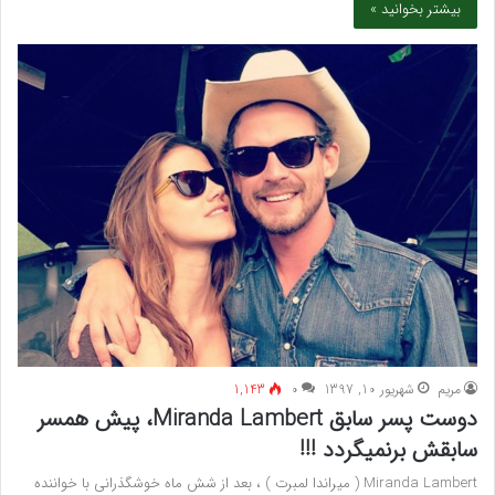
بیشتر بخوانید »
مريم
شهریور 10, 1397
۰
1,143
دوست پسر سابق Miranda Lambert، پیش همسر
سابقش برنمیگردد !!!
Miranda Lambert ( میراندا لمبرت ) ، بعد از شش ماه خوشگذرانی با خواننده