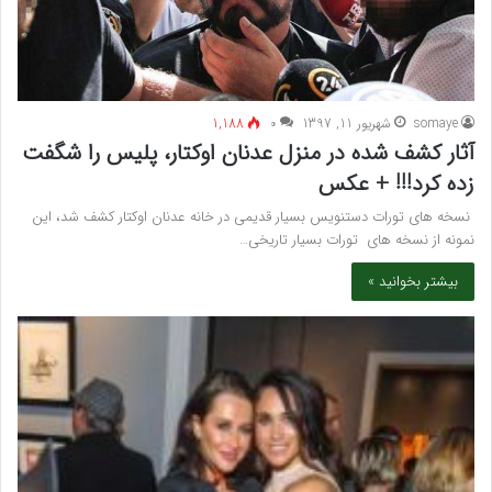
somaye
شهریور 11, 1397
۰
1,188
آثار کشف شده در منزل عدنان اوکتار، پلیس را شگفت
زده کرد!!! + عکس
نسخه های تورات دستنویس بسیار قدیمی در خانه عدنان اوکتار کشف شد، این
نمونه از نسخه های تورات بسیار تاریخی…
بیشتر بخوانید »