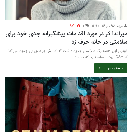
مريم
مهر 16, 1398
۰
971
میراندا کر در مورد اقدامات پیشگیرانه جدی خود برای
سلامتی در خانه حرف زد
توئیتر این هفته یک سرگرمی جدید داشت که اسمش برند زیبائی جدید میراندا
کر Q&A، بود! مصاحبه ای که تو ماه…
بیشتر بخوانید »