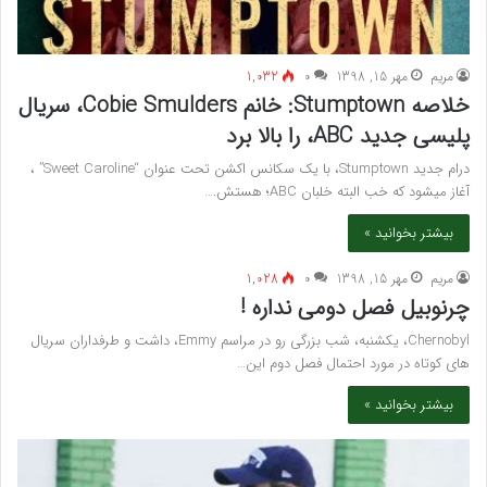
مريم
مهر 15, 1398
۰
1,032
خلاصه Stumptown: خانم Cobie Smulders، سریال
پلیسی جدید ABC، را بالا برد
درام جدید Stumptown، با یک سکانس اکشن تحت عنوان “Sweet Caroline” ،
آغاز میشود که خب البته خلبان ABC؛ هستش.…
بیشتر بخوانید »
مريم
مهر 15, 1398
۰
1,028
چرنوبیل فصل دومی نداره !
Chernobyl، یکشنبه، شب بزرگی رو در مراسم Emmy، داشت و طرفداران سریال
های کوتاه در مورد احتمال فصل دوم این…
بیشتر بخوانید »