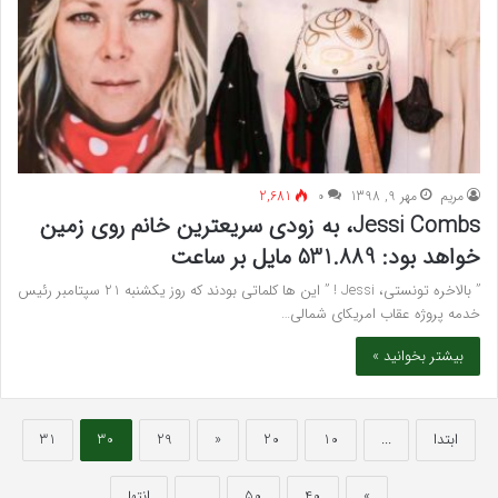
مريم
مهر 9, 1398
۰
2,681
Jessi Combs، به زودی سریعترین خانم روی زمین
خواهد بود: 531.889 مایل بر ساعت
” بالاخره تونستی، Jessi ! ” این ها کلماتی بودند که روز یکشنبه 21 سپتامبر رئیس
خدمه پروژه عقاب امریکای شمالی…
بیشتر بخوانید »
ابتدا
...
10
20
«
29
30
31
»
40
50
...
انتها