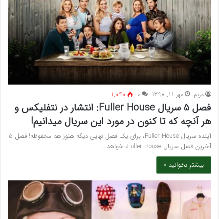
مريم
مهر 11, 1398
۰
1,040
فصل 5 سریال Fuller House: انتشار در نتفلیکس و
هر آنچه که تا کنون در مورد این سریال میدانیم!
آینده سریال Fuller House، برای یک فصل نهایی دیگه هنوز هم محفوظه! فصل 5
آخرین فصل سریال Fuller House، خواهد…
بیشتر بخوانید »