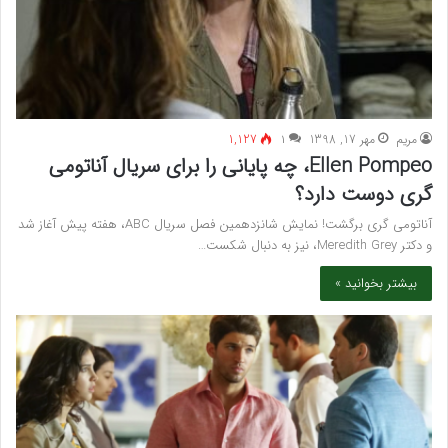
مريم
مهر 17, 1398
۱
1,127
Ellen Pompeo، چه پایانی را برای سریال آناتومی
گری دوست دارد؟
آناتومی گری برگشت! نمایش شانزدهمین فصل سریال ABC، هفته پیش آغاز شد
و دکتر Meredith Grey، نیز به دنبال شکست…
بیشتر بخوانید »