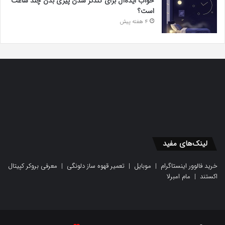
خواب ایده‌آل برای کندتر شدن پیری بدن چند ساعت
است؟
4 هفته پیش
لینک‌های مفید
خرید فالوور اینستاگرام
|
موبایل
|
تعمیر قهوه ساز دلونگی
|
معرفی بروکر کپیتال
اکستند
|
مام امبرلا