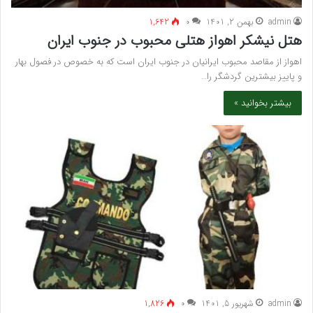
admin
بهمن 2, 1401
۰
1,642
هتل نیشکر اهواز هتلی محبوب در جنوب ایران
اهواز از مقاصد محبوب ایرانیان در جنوب ایران است که به خصوص در فصول بهار
و پاییز بیشترین گردشگر را…
بیشتر بخوانید »
admin
شهریور 5, 1401
۰
1,826