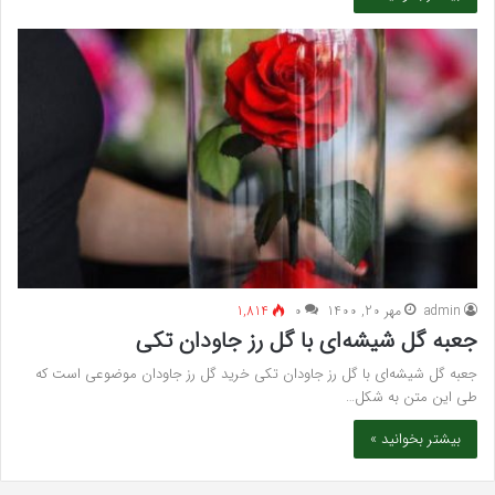
admin
مهر 20, 1400
۰
1,814
جعبه گل شیشه‌ای با گل رز جاودان تکی
جعبه گل شیشه‌ای با گل رز جاودان تکی خرید گل رز جاودان موضوعی است که
طی این متن به شکل…
بیشتر بخوانید »