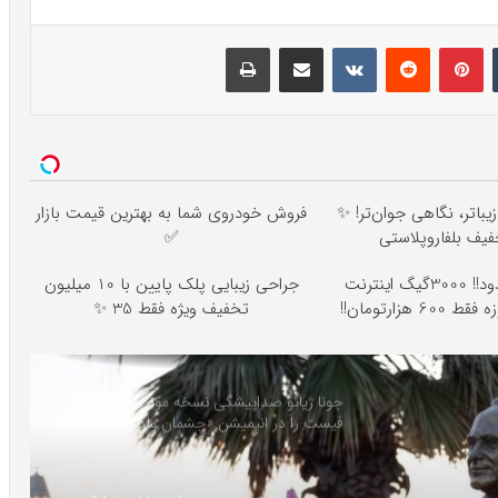
تامبلر
پینتریست
Reddit
VKontakte
اشتراک گذاری با ایمیل
چاپ
باتر، نگاهی جوان‌تر! ✨
فروش خودروی شما به بهترین قیمت بازار
✅
⏳فرصت محدود!! 3000گیگ اینترنت
جراحی زیبایی پلک پایین با 10 میلیون
تخفیف ویژه فقط 35 ✨
جونا ژیائو صداپیشگی نسخه مونث آیرون
فیست را در انیمیشن «چشمان واکاندا» برعهده
گرفت