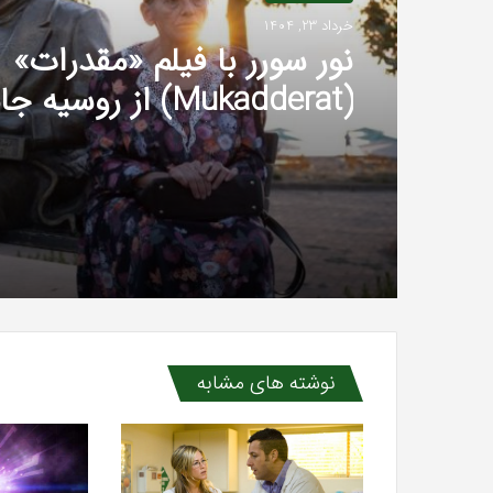
خرداد 23, 1404
نور سورر با فیلم «مقدرات»
(Mukadderat) از روسیه ج
بهترین بازیگر زن را گرفت
نوشته های مشابه