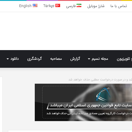
تماس با ما
شارژ موبایل
فارسی
Türkçe
English
 تلویزیون
مجله نسیم
گزارش
مصاحبه
گردشگری
دانلود
باشد و در صورت درخواست مطلبی حذف خواهد شد
تشخیص
سندرم
پرادر-
ویلی
چگونه
انجام
می‌شود؟
5 روز پیش