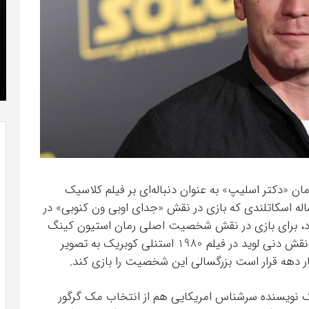
که
»با
“فروزن
او
2”
سر
آذر 23, 1398
موفق
ع
کریستن بل می دانست که “فروزن 2” موفق
خواهد
ها
!
خواهد بود.
بود.
جد
از
راه
رس
ان «دکتر اسلیپ» به عنوان دنباله‌ای بر فیلم کلاسیک
لو» خبر داده است. ایون مک گرگور بازیگر 47 ساله اسکاتلندی که بازی در نقش «جدای اوبی ون کنوبی» در
دارد، برای بازی در نقش شخصیت اصلی رمان استیون کینگ
قرارداد بسته است. کودکی «دنی تورنس» با ایفای نقش دنی لوید در فیلم 1980 استنلی کوبریک به تصویر
ار دهه قرار است بزرگسالی این شخصیت را بازی کند.
ینگ نویسنده سرشناس امریکایی هم از انتخاب مک گرگور