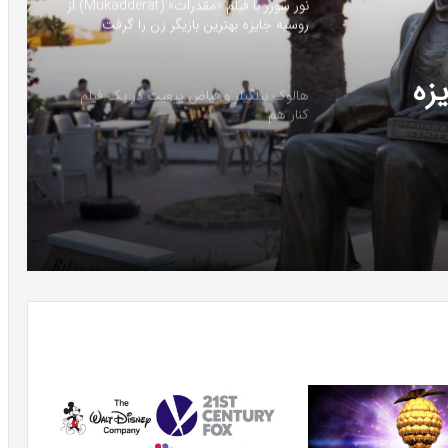
نور سورر با فیلم «مقدرات» (Mukadderat) از
روسیه جایزه بهترین بازیگر زن را گرفت
ایزه
هالوک بیلگیلر و فیاض ییعیت در یک فیلم
کنار هم