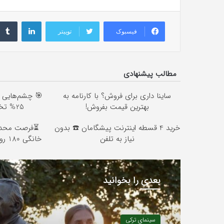
لینکداین
فیسبوک
توییتر
مطالب پیشنهادی
ساینا داری برای فروش؟ با کارنامه به
🎯 چشم‌هایی زی
بهترین قیمت بفروش!
25% تخفیف بلفاروپلاستی
خرید 4 قسطه اینترنت پیشگامان ☎️ بدون
نیاز به تلفن
خانگی 180 روزه فقط 600 هزارتومان!!
بعدی را بخوانید
سینمای ترکی