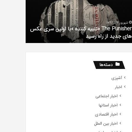
فیلم
لین
با
ی
استعداد
شهریور 23, 1396
شهریور 1, 1396
کس
Gifted
The Punisher «تنبیه کننده »با اولین سری عکس
ی
2017
های جدید از راه رسید
2017
ید
ید
دسته‌ها
آشپزی
اخبار
اخبار اجتماعی
اخبار استانها
اخبار اقتصادی
اخبار بین الملل