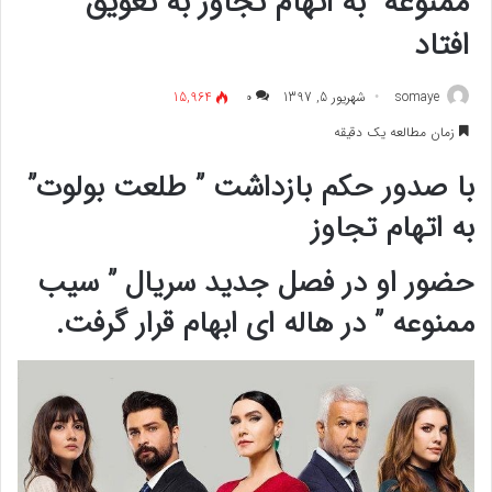
ممنوعه” به اتهام تجاوز به تعویق
افتاد
somaye
شهریور 5, 1397
۰
15,964
زمان مطالعه یک دقیقه
با صدور حکم بازداشت ” طلعت بولوت”
به اتهام تجاوز
حضور او در فصل جدید سریال ” سیب
ممنوعه ” در هاله ای ابهام قرار گرفت.