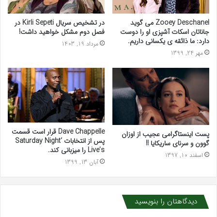
Zooey Deschanel می گوید
در تشخیص سریال Kirli Sepeti در
جاناتان اسکات آشپزی او را دوست
فصل دوم مشکل خواهید داشت!
دارد: ما ذائقه ی یکسانی داریم.
مرداد 19, 1403
مهر 24, 1399
Dave Chappelle قرار است قسمت
پست اینستاگرامی عجیب از اوزان
پس از انتخابات ‘Saturday Night
گوون و سرنای ساریکایا !!
Live’s را میزبانی کند.
اسفند 10, 1397
آبان 13, 1399
دیدگاهتان را بنویسید