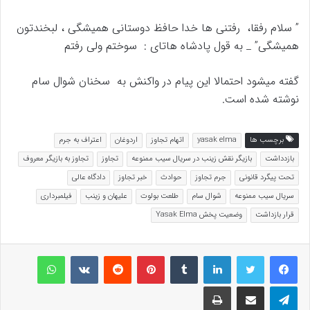
” سلام رفقا، رفتنی ها خدا حافظ دوستانی همیشگی ، لبخندتون
همیشگی” _ به قول پادشاه هاتای : سوختم ولی رفتم
گفته میشود احتمالا این پیام در واکنش به سخنان شوال سام
نوشته شده است.
برچسب ها
yasak elma
اتهام تجاوز
اردوغان
اعتراف به جرم
بازدداشت
بازیگر نقش زینب در سریال سیب ممنوعه
تجاوز
تجاوز به بازیگر معروف
تحت پیگرد قانونی
جرم تجاوز
حوادث
خبر تجاوز
دادگاه عالی
سریال سیب ممنوعه
شوال سام
طلعت بولوت
علیهان و زینب
فیلمبرداری
قرار بازداشت
وضعیت پخش Yasak Elma
لینکداین
تامبلر
پینتریست
Reddit
VKontakte
واتس آپ
تلگرام
اشتراک گذاری با ایمیل
چاپ