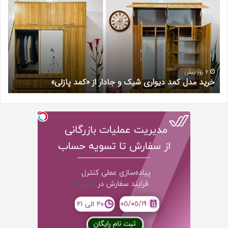
کمد
زیبا
دیواری
در
شیک
فرد
و
کرج
جادار
دکتر
از
مری
«کمد
خیر
4 روز پیش
خرید مدل کمد دیواری شیک و جادار از «کمد پازلی»
ب
پازلی»