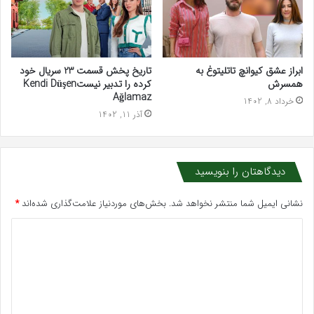
ابراز عشق کیوانچ تاتلیتوغ به
تاریخ پخش قسمت 23 سریال خود
همسرش
کرده را تدبیر نیستKendi Düşen
Ağlamaz
خرداد 8, 1402
آذر 11, 1402
دیدگاهتان را بنویسید
نشانی ایمیل شما منتشر نخواهد شد.
بخش‌های موردنیاز علامت‌گذاری شده‌اند
*
د
ی
د
گ
ا