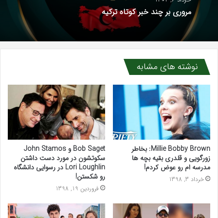
مروری بر چند خبر کوتاه ترکیه
نوشته های مشابه
Millie Bobby Brown: بخاطر
Bob Saget و John Stamos
زورگویی و قلدری بقیه بچه ها
سکوتشون در مورد دست داشتن
مدرسه ام رو عوض کردم!
Lori Loughlin در رسوایی دانشگاه
رو شکستن!
خرداد 3, 1398
فروردین 19, 1398