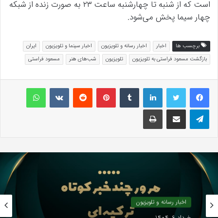
است که از شنبه تا چهارشنبه ساعت ۲۳ به صورت زنده از شبکه
چهار سیما پخش می‌شود.
برچسب ها
اخبار
اخبار رسانه و تلویزیون
اخبار سینما و تلویزیون
ایران
بازگشت مسعود فراستی به تلویزیون
تلویزیون
شب‌های هنر
مسعود فراستی
لینکداین
تامبلر
پینتریست
Reddit
VKontakte
واتس آپ
تلگرام
اشتراک گذاری با ایمیل
چاپ
اخبار رسانه و تلویزیون
خرداد 6, 1404