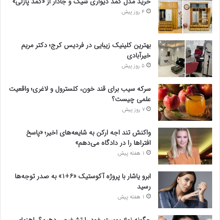
خرید مدل کمد دیواری شیک و جادار از «کمد پازلی»
4 روز پیش
بهترین کلینیک زیبایی در فردیس کرج؛ دکتر مریم
خیرآبادی
5 روز پیش
سرکه سیب برای قند خون، کلسترول و لاغری؛ واقعیت
علمی چیست؟
7 روز پیش
واکنش تند اجه ارکن به شایعه‌های اخیر؛ «پاسخ
افتراها را در دادگاه می‌دهم»
1 هفته پیش
ابرو یاشار با پروژه آکوستیک «۶+۱» به صدر توجه‌ها
رسید
1 هفته پیش