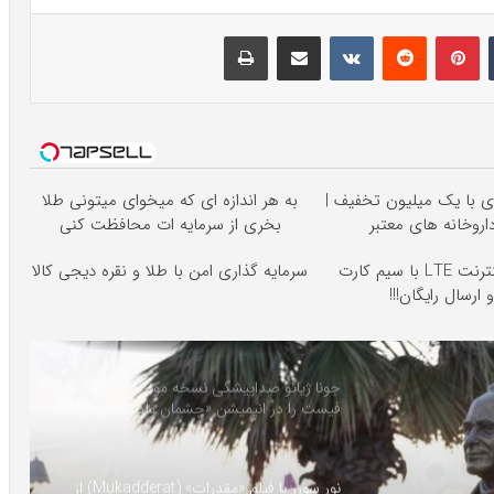
تامبلر
پینتریست
Reddit
VKontakte
اشتراک گذاری با ایمیل
چاپ
ی با یک میلیون تخفیف |
به هر اندازه ای که میخوای میتونی طلا
داروخانه های معتبر
بخری از سرمایه ات محافظت کنی
فروش ویژه اینترنت LTE با سیم کارت
سرمایه گذاری امن با طلا و نقره دیجی کالا
 ارسال رایگان!!!
جونا ژیائو صداپیشگی نسخه مونث آیرون
فیست را در انیمیشن «چشمان واکاندا» برعهده
گرفت
نور سورر با فیلم «مقدرات» (Mukadderat) از