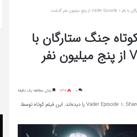
-ویلی چگونه انجام
خرید مدل کمد دیواری شیک و جادار از
«کمد
پنج میلیون نفر گذشت
«کمد پازلی»
پازلی»
کوتاه جنگ ستارگان با
نام Vader Episode 1 از پنج میلیون نفر
۰
828
زمان مطالعه یک دقیقه
تاکنون بیش از ۵ میلیون نفر فیلم Vader Episode 1: Shards of the Past را دیده‌اند. این فیلم کوتاه توسط
The
دان
Punisher
را
«تنبیه
دو
کننده
فا