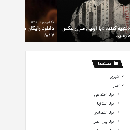
لم
سریال
دروغ
تعداد
شیرین
شهریور 1, 1396
Gift
من
دانلود رایگان دوبله فارسی فیلم با استعداد Gifted
20
آذر 30, 1398
2017
همه چیز در
دسته‌ها
آشپزی
اخبار
اخبار اجتماعی
اخبار استانها
اخبار اقتصادی
اخبار بین الملل