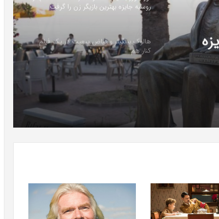
روسیه جایزه بهترین بازیگر زن را گرفت
یت در
هالوک بیلگیلر و فیاض ییعیت در یک فیلم
کنار هم