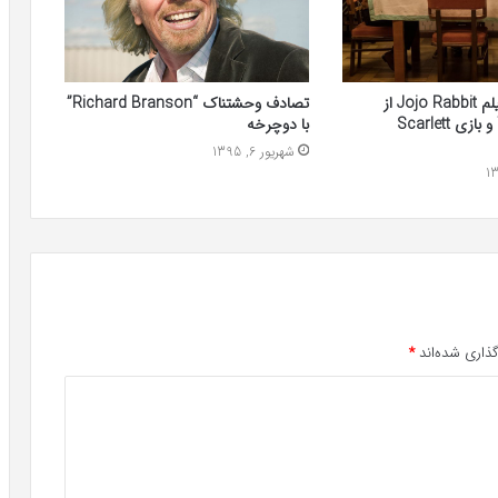
اولین تصاویر فیلم Jojo Rabbit از
تصادف وحشتناک “Richard Branson”
کارگردان Thor و بازی Scarlett
با دوچرخه
شهریور 6, 1395
ذاری شده‌اند
*