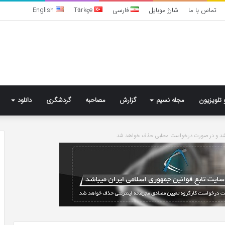
تماس با ما
شارژ موبایل
فارسی
Türkçe
English
 تلویزیون
مجله نسیم
گزارش
مصاحبه
گردشگری
دانلود
باشد و در صورت درخواست مطلبی حذف خواهد شد
خرید
مدل
کمد
دیواری
شیک
و
جادار
6 روز پیش
از