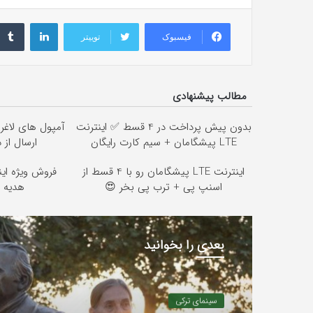
لینکداین
فیسبوک
توییتر
مطالب پیشنهادی
بدون پیش پرداخت در 4 قسط ✅ اینترنت
آمپول های لاغر
LTE پیشگامان + سیم کارت رایگان
ارسال از 
اینترنت LTE پیشگامان رو با 4 قسط از
اسنپ پی + ترب پی بخر 😍
هدیه و
بعدی را بخوانید
سینمای ترکی