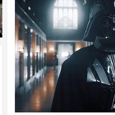
»با
فی
اولین
با
سری
اس
شهریور 23, 1396
عکس
ed
” موفق
The Punisher «تنبیه کننده »با اولین سری عکس
های
17
های جدید از راه رسید
جدید
از
راه
رسید