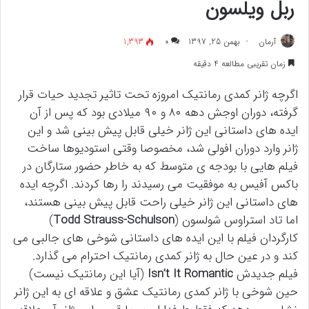
ربل ویلسون
آرمان
بهمن 25, 1397
۰
1,393
زمان تقریبی مطالعه 4 دقیقه
اگرچه ژانر کمدی رمانتیک امروزه تحت تاثیر تجدید حیات قرار
گرفته، دوران اوجش دهه ۸۰ و ۹۰ میلادی بود که پس از آن
ایده های داستانی این ژانر خیلی قابل پیش بینی شد و این
ژانر وارد دوران افولی شد، مخصوصا وقتی استودیوها ساخت
فیلم هایی با بودجه ی متوسط که به خاطر حضور ستارگان در
باکس آفیس به موفقیت می رسیدند را رها کردند. اگرچه ایده
های داستانی این ژانر خیلی راحت قابل پیش بینی هستند،
اما تاد استراوس شولسون (
Todd Strauss-Schulson
)
کارگردان فیلم با این ایده های داستانی شوخی های جالبی می
کند و در عین حال به ژانر کمدی رمانتیک احترام می گذارد.
فیلم جدیدش
Isn’t It Romantic
(آیا این رمانتیک نیست)
حین شوخی با ژانر کمدی رمانتیک عشق و علاقه ای به این ژانر