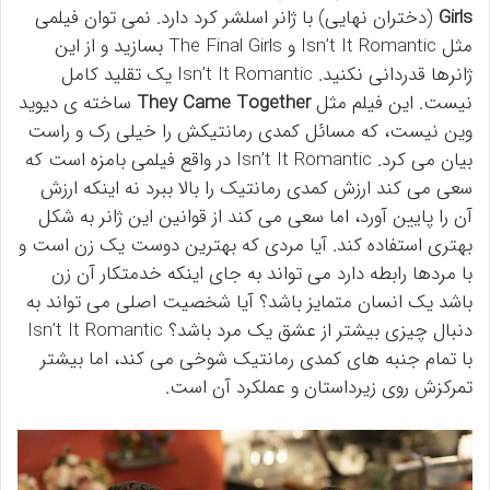
Girls
(دختران نهایی) با ژانر اسلشر کرد دارد. نمی توان فیلمی
مثل Isn’t It Romantic و The Final Girls بسازید و از این
ژانرها قدردانی نکنید. Isn’t It Romantic یک تقلید کامل
نیست. این فیلم مثل
They Came Together
ساخته ی دیوید
وین نیست، که مسائل کمدی رمانتیکش را خیلی رک و راست
بیان می کرد. Isn’t It Romantic در واقع فیلمی بامزه است که
سعی می کند ارزش کمدی رمانتیک را بالا ببرد نه اینکه ارزش
آن را پایین آورد، اما سعی می کند از قوانین این ژانر به شکل
بهتری استفاده کند. آیا مردی که بهترین دوست یک زن است و
با مردها رابطه دارد می تواند به جای اینکه خدمتکار آن زن
باشد یک انسان متمایز باشد؟ آیا شخصیت اصلی می تواند به
دنبال چیزی بیشتر از عشق یک مرد باشد؟ Isn’t It Romantic
با تمام جنبه های کمدی رمانتیک شوخی می کند، اما بیشتر
تمرکزش روی زیرداستان و عملکرد آن است.