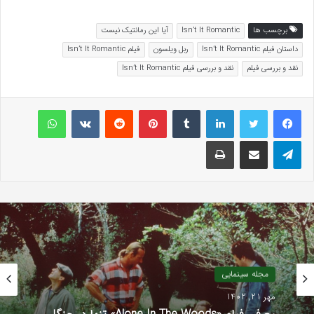
برچسب ها
Isn’t It Romantic
آیا این رمانتیک نیست
داستان فیلم Isn’t It Romantic
ربل ویلسون
فیلم Isn’t It Romantic
نقد و بررسی فیلم
نقد و بررسی فیلم Isn’t It Romantic
لینکداین
تامبلر
پینتریست
Reddit
VKontakte
واتس آپ
تلگرام
اشتراک گذاری با ایمیل
چاپ
سینمای جهان
شهریور 11, 1402
انتقاد وودی آلن از خودش در فستیوال ونیز