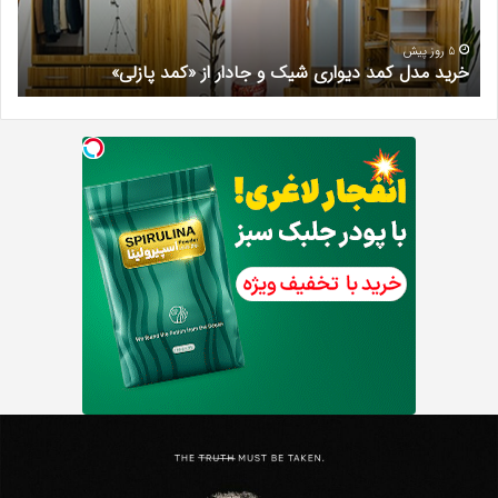
جادار
دکتر
از
مری
«کمد
خیر
5 روز پیش
خرید مدل کمد دیواری شیک و جادار از «کمد پازلی»
ب
پازلی»
Th
د
Punishe
ر
تنبیه
د
ننده
ف