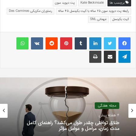
برچسب ها
Kate Beckinsale
پت دیوید سون
رابطه پت دیوید سون 25 ساله با کیت بکینسل 45 ساله
رستوران مکزیکی Dos Caminos
کیت بکینسل
مهمانی SNL
لینکداین
تامبلر
پینتریست
Reddit
VKontakte
واتس آپ
تلگرام
اشتراک گذاری با ایمیل
چاپ
مجله هفتگی
4 هفته پیش
طلاق توافقی چقدر طول می‌کشد؟ راهنمای کامل
مدت زمان، مراحل و عوامل مؤثر