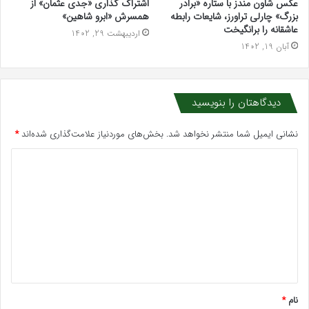
عکس شاون مندز با ستاره «برادر
اشتراک گذاری «جدی عثمان» از
بزرگ» چارلی تراورز، شایعات رابطه
همسرش «ابرو شاهین»
عاشقانه را برانگیخت
اردیبهشت 29, 1402
آبان 19, 1402
دیدگاهتان را بنویسید
نشانی ایمیل شما منتشر نخواهد شد.
بخش‌های موردنیاز علامت‌گذاری شده‌اند
*
د
ی
د
گ
ا
ه
*
نام
*