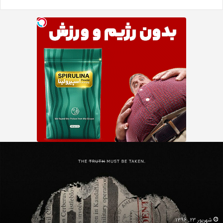
دانلود
رایگان
دوبله
فارسی
فیلم
با
استعداد
Gifted