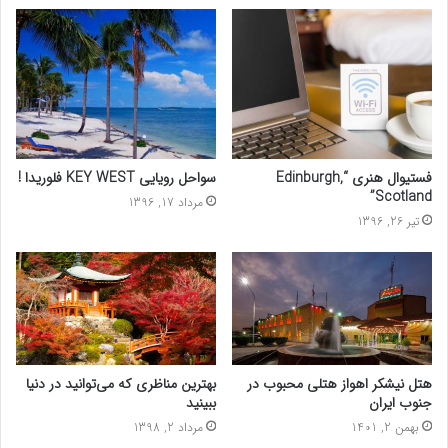
فستیوال هنری “Edinburgh,
سواحل رویایی KEY WEST فلوریدا !
Scotland”
مرداد 17, 1396
تیر 26, 1396
هتل نیشکر اهواز هتلی محبوب در
بهترین مناظری که می‌توانید در دنیا
جنوب ایران
ببینید
بهمن 2, 1401
مرداد 2, 1398