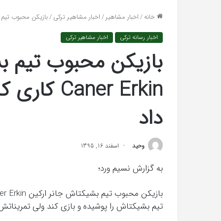
واکنش تند اجه ارکن به شایعه‌های اخیر؛
تشخیص سندرم 
افتراها
خانه
/
اخبار مشاهیر
/
اخبار مشاهیر ترکی
/
بازیکن محبوب تیم بشیکتاش جانر ارکین in
«پاسخ افتراها را در دادگاه می‌دهم»
می‌شود؟
را
در
اخبار رسانه ترکی
اخبار مشاهیر ترکی
دادگاه
می‌دهم»
بازیکن محبوب تیم ب
کریستن
بل
Caner Erkin
می
دانست
که
داد
“فروزن
2”
آذر 23, 1398
موفق
وحید
اسفند 16, 1395
خواهد
 با حیوانات وحشی !
خواهد بود.
بود.
به گزارش نسیم ورد؛
تیم بشیکتاش را پوشیده و بازی کند ولی تمریناتش 