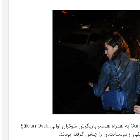
بازیکن محبوب تیم بشیکتاش جانر ارکین Caner Erkin به همراه همسر بازیگرش شوکران اوالی Şükran Ovalı
یکی از دوستانشان را جشن گرفته بودند.