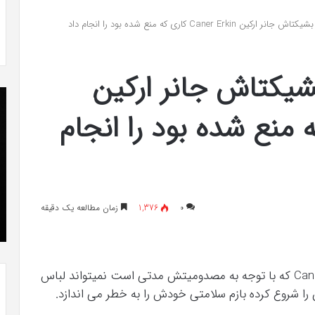
پرادر-ویلی چگونه انجام
خرید مدل کمد دیواری شیک و جادا
«کمد
Caner Erk کاری که منع شده بود را انجام داد
«کمد پازلی»
پازلی»
شیکتاش جانر ارکین
The
Punisher
 کاری که منع شده بود را انجام
«تنبیه
کننده
»با
اولین
سری
شهریور 23, 1396
عکس
کریستن بل می دانست که “فروزن 2” موفق
The Punisher «تنبیه کننده »با اولین س
۰
1,376
زمان مطالعه یک دقیقه
های
های جدید از راه رسید
جدید
از
راه
رسید
بازیکن محبوب تیم بشیکتاش جانر ارکین Caner Erkin که با توجه به مصدومیتش مدتی است نمیتواند لباس
را شروع کرده بازم سلامتی خودش را به خطر می اندازد.