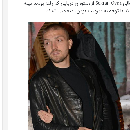
زوج جانر ارکین Caner Erkin و همسرش شوکران اوالی Şükran Ovalı از رستوران دریایی که رفته بودند نیمه
دند با توجه به دیروقت بودن، متعجب شدند.