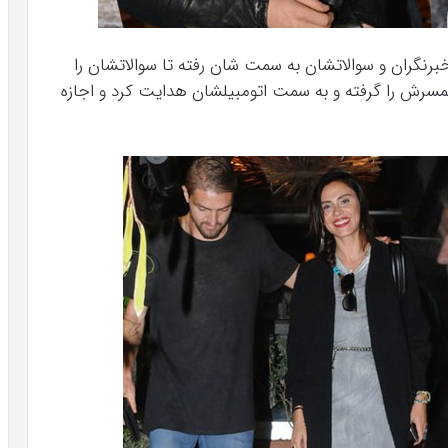
 Şükran Ovalı که با دیدن خبرنگران و سوالاتشان به سمت شان رفته تا سوالاتشان را
 جانر ارکین Caner Erkin دست همسرش را گرفته و به سمت اتومبیلشان هدایت کرد و اجازه