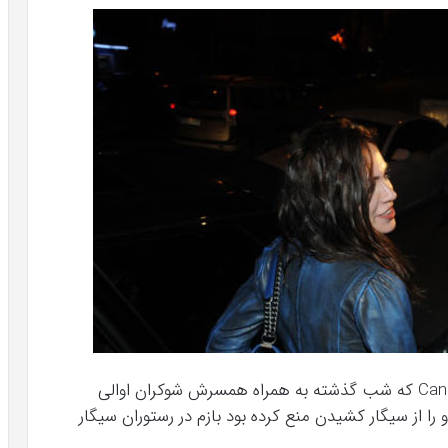
بازیکن محبوب تیم بشیکتاش جانر ارکین Caner Erkin که شب گذشته به همراه همسرش شوکران اوالی
ر تیم او را از سیگار کشیدن منع کرده بود بازم در رستوران سیگار