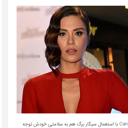
بازیکن محبوب تیم بشیکتاش جانر ارکین Caner Erkin با استعمال سیگار برگ هم به سلامتی خودش توجه