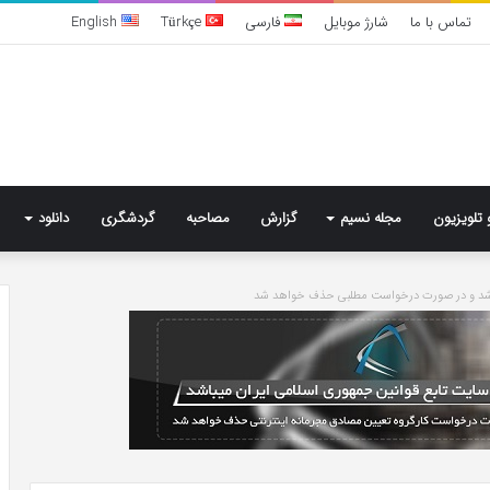
تماس با ما
شارژ موبایل
فارسی
Türkçe
English
 تلویزیون
مجله نسیم
گزارش
مصاحبه
گردشگری
دانلود
باشد و در صورت درخواست مطلبی حذف خواهد شد
خرید
مدل
کمد
دیواری
شیک
و
جادار
6 روز پیش
از