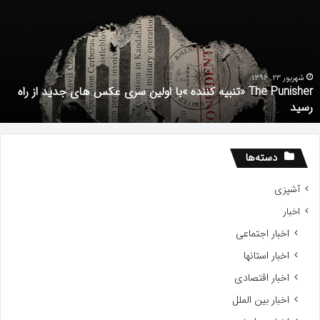
تنبیه
د
ننده
ف
با
ف
ولین
ب
ری
ا
کس
d
شهریور 23, 1396
The Punisher «تنبیه کننده »با اولین سری عکس های جدید از راه
ای
7
رسید
دید
ز
اه
سید
دسته‌ها
آشپزی
اخبار
اخبار اجتماعی
اخبار استانها
اخبار اقتصادی
اخبار بین الملل