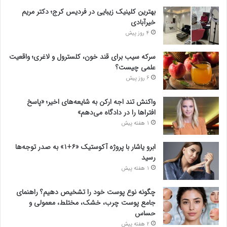
بهترین کلینیک زیبایی در فردیس کرج؛ دکتر مریم
خیرآبادی
4 روز پیش
سرکه سیب برای قند خون، کلسترول و لاغری؛ واقعیت
علمی چیست؟
6 روز پیش
واکنش تند اجه ارکن به شایعه‌های اخیر؛ «پاسخ
افتراها را در دادگاه می‌دهم»
1 هفته پیش
ابرو یاشار با پروژه آکوستیک «۶+۱» به صدر توجه‌ها
رسید
1 هفته پیش
چگونه نوع پوست خود را تشخیص دهیم؟ راهنمای
جامع پوست چرب، خشک، مختلط، معمولی و
حساس
2 هفته پیش