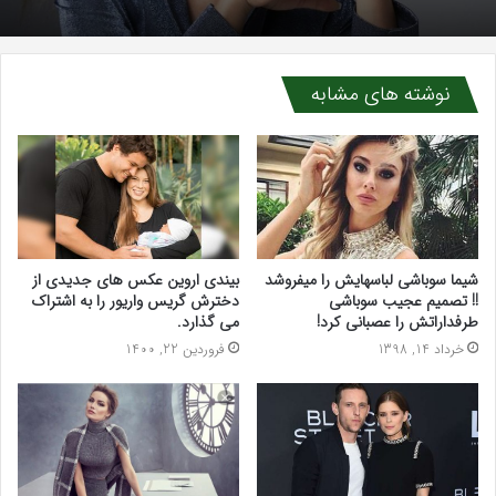
نوشته های مشابه
شیما سوباشی لباسهایش را میفروشد
بیندی اروین عکس های جدیدی از
!! تصمیم عجیب سوباشی
دخترش گریس واریور را به اشتراک
طرفداراتش را عصبانی کرد!
می گذارد.
خرداد 14, 1398
فروردین 22, 1400