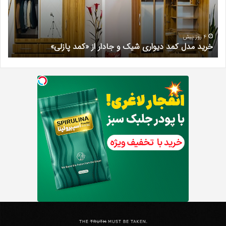
و
کرج
جادار
دکتر
از
مری
«کمد
خیر
4 روز پیش
خرید مدل کمد دیواری شیک و جادار از «کمد پازلی»
ب
پازلی»
Th
د
Punishe
ر