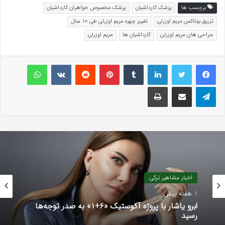
برچسب ها
پزشک کارداشیان
پزشک مخصوص خواهران کارداشیان
تزریق بوتاکس مریم اوزرلی
تغییر چهره مریم اوزرلی طی 10 سال
جراحی های مریم اوزرلی
کارداشیان ها
مریم اوزرلی
لینکداین
تامبلر
پینتریست
Reddit
VKontakte
واتس آپ
تلگرام
اشتراک گذاری با ایمیل
چاپ
اخبار مشاهیر ترکی
1 هفته پیش
ابرو یاشار با پروژه آکوستیک «۶+۱» به صدر توجه‌ها
رسید