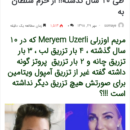
طی 10 سال گذشته!! از خرم سلطان
به
somaye
مهر 29, 1398
۰
1,513
زمان مطالعه یک دقیقه
مریم اوزرلی Meryem Uzerli که در 10
سال گذشته ، 4 بار تزریق لب ، 3 بار
تزریق چانه و 2 بار تزریق پروتز گونه
داشته گفته غیر از تزریق آمپول ویتامین
برای صورتش هیچ تزریق دیگر نداشته
است !!!؟