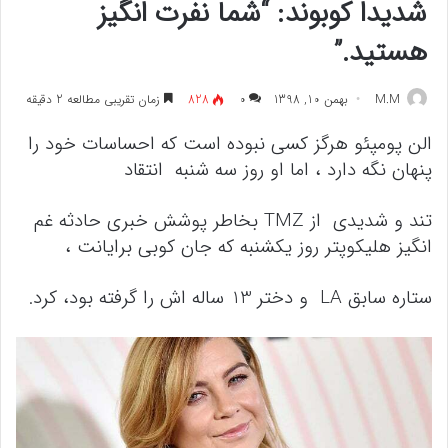
شدیداً کوبوند: “شما نفرت انگیز
هستید.”
M.M
بهمن 10, 1398
۰
828
زمان تقریبی مطالعه 2 دقیقه
الن پومپئو هرگز کسی نبوده است که احساسات خود را
پنهان نگه دارد ، اما او روز سه شنبه انتقاد
تند و شدیدی از TMZ بخاطر پوشش خبری حادثه غم
انگیز هلیکوپتر روز یکشنبه که جان کوبی برایانت ،
ستاره سابق LA و دختر 13 ساله اش را گرفته بود، کرد.