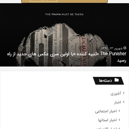
دانلود
رایگان
دوبله
فارسی
فیلم
با
استعداد
Gifted
2017
شهریور 1, 1396
دانلود رایگان دوبله فارسی فیلم با استعداد Gifted 2017
دسته‌ها
آشپزی
اخبار
اخبار اجتماعی
اخبار استانها