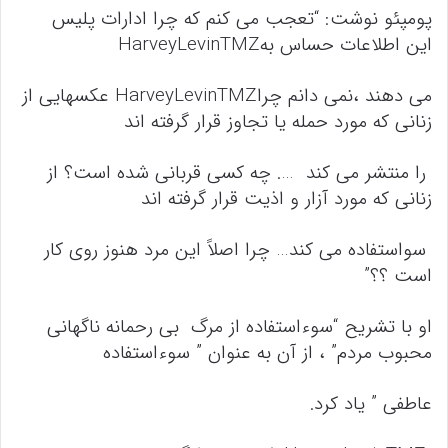
پومپئو نوشت: “تعجب می کنم که چرا ادارات پلیس
این اطلاعات حساس بهHarveyLevinTMZ
می دهند ،نمی دانم چراHarveyLevinTMZ عکسهایی از
زنانی که مورد حمله یا تجاوز قرار گرفته اند
را منتشر می کند …. چه کسی قربانی شده است؟ از
زنانی که مورد آزار و اذیت قرار گرفته اند
سواستفاده می کند… چرا اصلاً این مرد هنوز روی کار
است ؟؟”
او با تشریح “سوءاستفاده از مرگ بی رحمانه ناگهانی
محبوب مردم” ، از آن به عنوان ” سوءاستفاده
عاطفی ” یاد کرد.