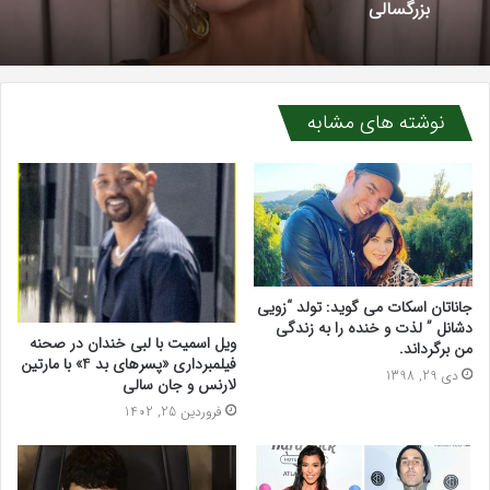
هلین کاندمیر با کودکان دارای نیازهای ویژه دیدار کرد
پلین کاراهان: از کودکی سخت تا استقلال و شادی در
بزرگسالی
نوشته های مشابه
جاناتان اسکات می گوید: تولد “زویی
دشانل ” لذت و خنده را به زندگی
ویل اسمیت با لبی خندان در صحنه
من برگرداند.
فیلمبرداری «پسرهای بد 4» با مارتین
دی 29, 1398
لارنس و جان سالی
فروردین 25, 1402