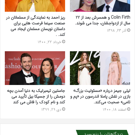
Colin Firth و همسرش بعد از 22
ریز احمد به نمایندگی از مسلمانان در
سال از ازدواجشان، جدا می شوند.
صنعت سینما فرصت هایی برای
داستان نویسان مسلمان ایجاد می
آذر 23, 1398
کند. .
خرداد 22, 1400
جاستین تیمبرلیک به دنیا آمدن بچه
لیلی جیمز درباره «مسئولیت بزرگ»
دومش را از جسیکا بیل تأیید می
بازی در نقش پاملا اندرسون در «پم و
کند و نام کودک را فاش می کند
تامی» صحبت می‌کند.
دی 29, 1399
اسفند 18, 1400
دیدگاهتان را بنویسید