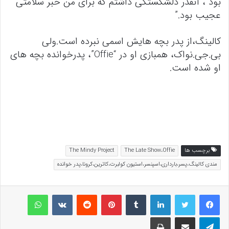
بود ، آنقدر دلشکستگی داشتم که برای من خبر سلامتی
عجیب بود.”
کالینگ،از پدر بچه هایش اسمی نبرده است.ولی
بی.جی.نواک، همبازی او در “Offie”، پدرخوانده بچه های
او شده است.
برچسب ها
The Late Show،Offie
The Mindy Project
مندی کالینگ،پسر،بارداری،اسپنسر،استیون کولبرت،کاترین،کرونا،پدر خوانده
لینکداین
تامبلر
پینتریست
Reddit
VKontakte
واتس آپ
تلگرام
اشتراک گذاری با ایمیل
چاپ