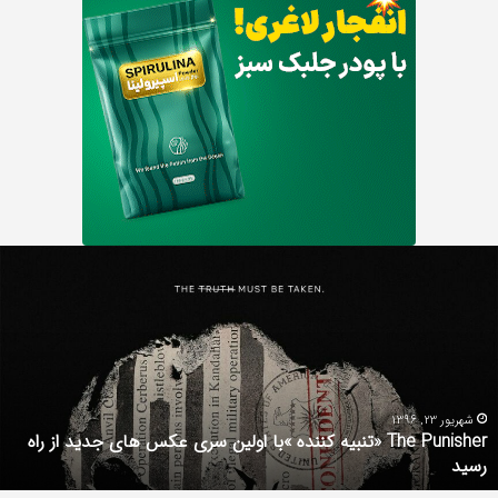
Th
د
Punishe
ر
تنبیه
د
ننده
ف
با
ف
ولین
ب
ری
ا
کس
d
شهریور 23, 1396
The Punisher «تنبیه کننده »با اولین سری عکس های جدید از راه
ای
7
رسید
دید
ز