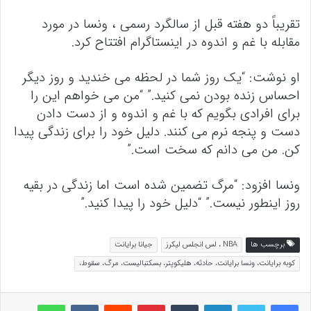
تقریباً دو هفته قبل از سالگرد رسمی ، ونسا در مورد
مقابله با غم و اندوه در اینستاگرام افتتاح کرد.
او نوشت: “یک روز شما در لحظه می خندید و روز دیگر
احساس زنده بودن نمی کنید.” “من می خواهم این را
برای افرادی بگویم که با غم و اندوه و از دست دادن
دست و پنجه نرم می کنند. دلیل خود را برای زندگی پیدا
کن. من می دانم که سخت است.”
ونسا افزود: “مرگ تضمین شده است اما زندگی در بقیه
روز اینطور نیست.” “دلیل خود را پیدا کنید.”
برچسب ها
NBA ، لس انجلس لیکرز
جیانا برایانت
کوبه برایانت، ونسا برایانت، حادثه، هلیکوپتر، بسکتبالیست، مرگ، سقوط،
لینکداین
تامبلر
پینتریست
Reddit
VKontakte
واتس آپ