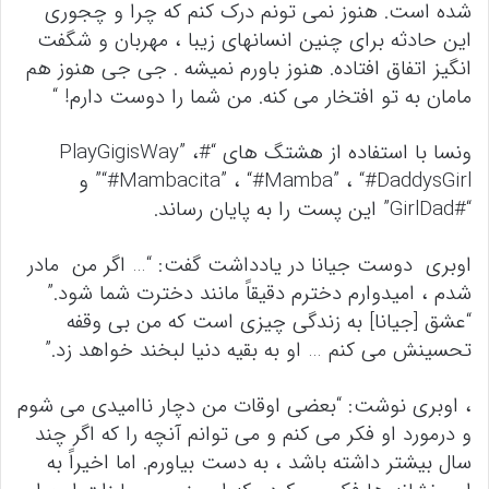
شده است. هنوز نمی تونم درک کنم که چرا و چجوری
این حادثه برای چنین انسانهای زیبا ، مهربان و شگفت
انگیز اتفاق افتاده. هنوز باورم نمیشه . جی جی هنوز هم
مامان به تو افتخار می کنه. من شما را دوست دارم! “
ونسا با استفاده از هشتگ های “#PlayGigisWay” ،
“#Mambacita” ، “#Mamba” ، “#DaddysGirl” و
“#GirlDad” این پست را به پایان رساند.
اوبری دوست جیانا در یادداشت گفت: “… اگر من مادر
شدم ، امیدوارم دخترم دقیقاً مانند دخترت شما شود.”
“عشق [جیانا] به زندگی چیزی است که من بی وقفه
تحسینش می کنم … او به بقیه دنیا لبخند خواهد زد.”
، اوبری نوشت: “بعضی اوقات من دچار ناامیدی می شوم
و درمورد او فکر می کنم و می توانم آنچه را که اگر چند
سال بیشتر داشته باشد ، به دست بیاورم. اما اخیراً به