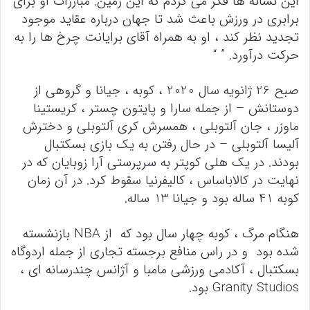
این نشانه ها فکر می کردم که این زمین. مبارزات او برای
برابری در ورزش باعث شد تا جهان درباره عقاید موجود
تجدید نظر کند ، او به همراه آقای برایانت چرخ ها را به
حرکت درآورد. ” “
صبح 26 ژانویه سال 2020 ، کوبه ، جیانا و گروهی از
دوستانش – از جمله سارا و پایتون چستر ، کریستینا
ماوزر ، جان آلتوبلی ، همسرش کری آلتوبلی و دخترش
آلیسا آلتوبلی – در حال رفتن به یک بازی بسکتبال
بودند. در یک هلی کوپتر به سرپرستی آرا زوبایان که در
نهایت در کالاباساس ، کالیفرنیا سقوط کرد. در آن زمان
کوبه 41 ساله بود و جیانا 13 ساله.
هنگام مرگ ، کوبه چهار سال بود که از NBA بازنشسته
شده بود و در راس منافع برجسته تجاری از جمله اردوگاه
بسکتبال ، آکادمی ورزشی مامبا و آژانس چندرسانه ای ،
Granity Studios بود.