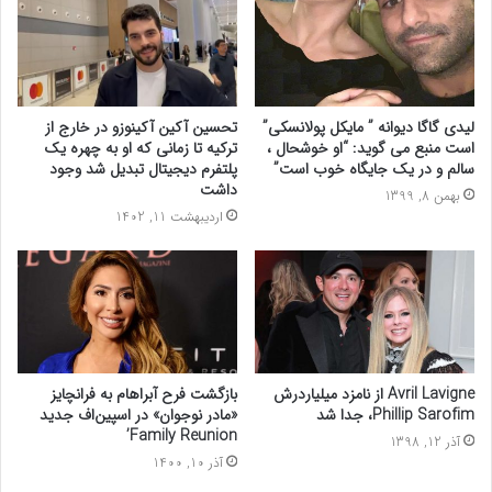
لیدی گاگا دیوانه ” مایکل پولانسکی”
تحسین آکین آکینوزو در خارج از
است منبع می گوید: “او خوشحال ،
ترکیه تا زمانی که او به چهره یک
سالم و در یک جایگاه خوب است”
پلتفرم دیجیتال تبدیل شد وجود
داشت
بهمن 8, 1399
اردیبهشت 11, 1402
Avril Lavigne از نامزد میلیاردرش
بازگشت فرح آبراهام به فرانچایز
Phillip Sarofim، جدا شد
«مادر نوجوان» در اسپین‌اف جدید
Family Reunion’
آذر 12, 1398
آذر 10, 1400