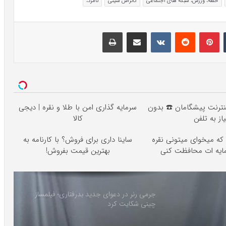
حلقه، ورزش، شبکه های اجتماعی
کانزاس سیتی
نامزد،
تامبلر
پینتریست
Reddit
VKontakte
اشتراک گذاری با ایمیل
چاپ
ه اینترنت پیشگامان ☎️ بدون
سرمایه گذاری امن با طلا و نقره | دیجی
یاز به تلفن
کالا
ی که میخوای میتونی نقره
ساینا داری برای فروش؟ با کارنامه به
مایه ات محافظت کنی
بهترین قیمت بفروش!
جرمی رنر در دعوای جدید بدرفتاری؛ فیلمساز
چینی شکایت کرد