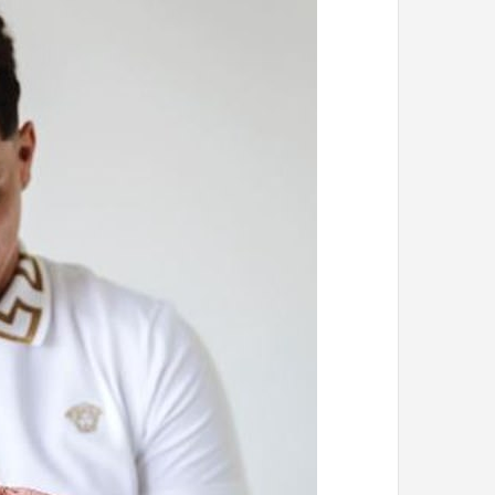
با
حیوانات
وحشی
!
تیر 13, 1397
رابطه جنسی این دختر با حیوانات وح