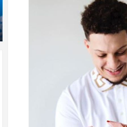
که
“فروزن
2”
آذر 23, 1398
موفق
کریستن بل می دانست که “فروزن 2” موفق
خواهد
شی !
خواهد بود.
بود.