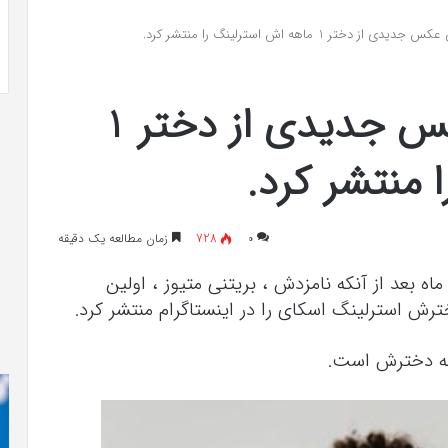
ن به شایعه‌های اخیر؛
تشخیص سندرم پرادر-ویلی چگونه انجا
دختر 1 ماهه اش استرلینگ را منتشر کرد.
ر دادگاه می‌دهم»
می‌شود؟
پاتریک ماهومس عکس جدیدی از دختر 1
 منتشر کرد.
۰
728
زمان مطالعه یک دقیقه
ه بعد از آنکه نامزدش ، بریتنی متیوز ، اولین
ترش استرلینگ اسکای را در اینستاگرام منتشر کرد.
به دخترش است.
کریستن
بل
می
دانست