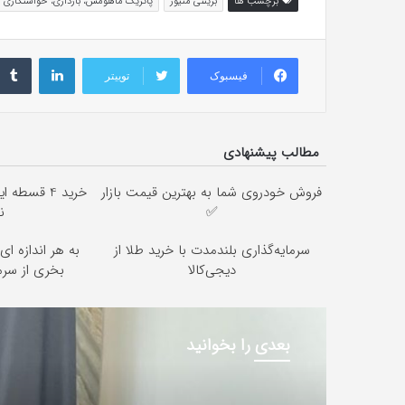
برچسب ها
بریتنی متیوز
پاتریک ماهومس، بارداری، خواستگاری
لینکداین
فیسبوک
توییتر
مطالب پیشنهادی
فروش خودروی شما به بهترین قیمت بازار
خرید 4 قسط
✅
ن
سرمایه‌گذاری بلندمدت با خرید طلا از
به هر اندازه ا
دیجی‌کالا
بخری از سر
بعدی را بخوانید