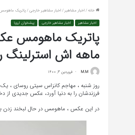
واکنش تند اجه ارک
افتراها
خانه
/
اخبار مشاهیر
/
اخبار مشاهیر خارجی
/
پاتریک ماهومس عکس جدیدی از 
«پاسخ افتراها را د
را
در
اخبار مشاهیر
اخبار مشاهیر خارجی
پیشخوان اروپا
دادگاه
می‌دهم»
ماهه اش استرلینگ را
M.M
فروردین 3, 1400
روز شنبه ، مهاجم کانزاس سیتی روسای ، یک ما
فرزندشان را به دنیا آورد، عکس جدیدی از دخ
در این عکس ، ماهومس در حال لبخند زدن 
رابطه
جنسی
این
دختر