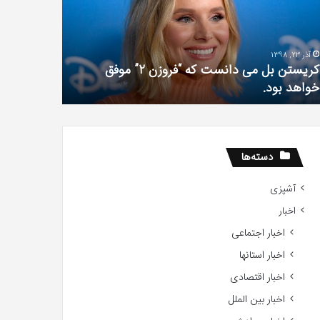
»با
فیلم
اولین
با
سری
استعداد
شهریور 23, 1396
شهریور 1, 1396
عکس
Gifted
The Punisher «تنبیه کننده »با اولین سری عکس
های
2017
های جدید از راه رسید
2017
جدید
از
راه
رسید
دسته‌ها
آشپزی
اخبار
اخبار اجتماعی
اخبار استانها
اخبار اقتصادی
اخبار بین الملل