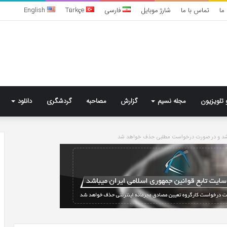
ما
تماس با ما
شارژ موبایل
فارسی
Türkçe
English
 تلویزیون
مجله نسیم
گزارش
مصاحبه
گردشگری
دانلود
باشد و در صورت درخواست مطلبی حذف خواهد شد
تشخیص
سندرم
پرادر-
ویلی
چگونه
انجام
می‌شود؟
3 روز پیش