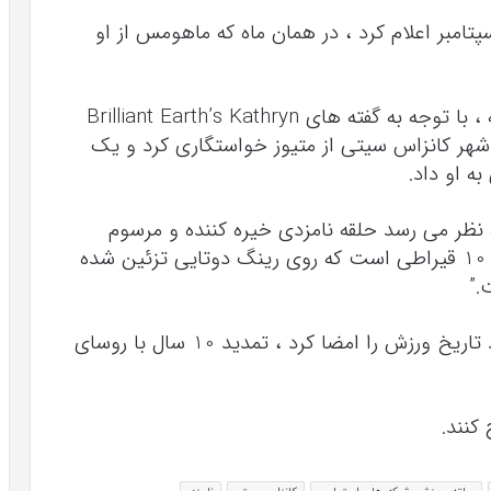
تامبر اعلام کرد ، در همان ماه که ماهومس از او
ماهومس در Super Bowl MVP سال گذشته ، با توجه به گفته های Brilliant Earth’s Kathryn
Money ، در ورزشگاه Arrowhead در شهر کانزاس سیتی از متیوز خواستگاری کرد و یک
ه او داد.
 Six Style گفته بود: “به نظر می رسد حلقه نامزدی خیره کننده و مرسوم
بریتانی از پاتریک دارای یک الماس زمرد 8 تا 10 قیراطی است که روی رینگ دوتایی تزئین شده
.”
در ماه جولای ، ماهومس ثروتمندترین قرارداد تاریخ ورزش را امضا کرد ، تمدید 10 سال با روسای
کنند.