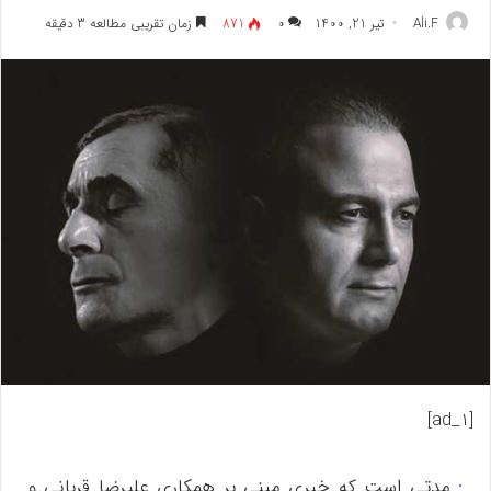
Ali.F
تیر 21, 1400
۰
871
زمان تقریبی مطالعه 3 دقیقه
[ad_1]
:
مدتی است که خبری مبنی بر همکاری علیرضا قربانی و