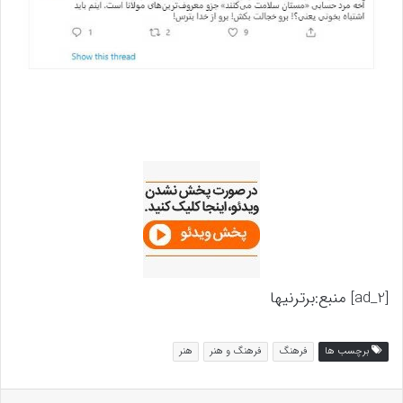
[ad_2] منبع:برترنیها
برچسب ها
فرهنگ
فرهنگ و هنر
هنر