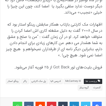
او در ماه نوامبر در مصاحبه‌ای با «ریدرز دایجست» فاش کرد که
دیگر دوست ندارد سلفی بگیرد یا امضا کند، چون این چیزا را
خیلی «عجیب» می‌داند.
اظهارات مک کارتنی بازتاب همکار سابقش رینگو استار بود که
در سال 2008 گفت به دلیل مشغله کاری اش امضا کردن را
متوقف خواهد کرد. او در آن زمان گفت : “من با صلح و عشق
به شما هشدار می دهم. من کارهای زیادی برای انجام دادن
دارم، بنابراین دیگر نامه ای از طرفداران نمیخواهم و هیچ چیز
امضا نمی شود. هیچ چی! .»
فروش بلیت‌های تور Got Back از 25 فوریه آغاز می‌شود.
برچسب ها
McCartney III
ادریس البا
پل مک کارتنی
راکر
رینگو استار
کنسرت‌
گروه بیتلز
لینکداین
تامبلر
پینتریست
Reddit
VKontakte
واتس آپ