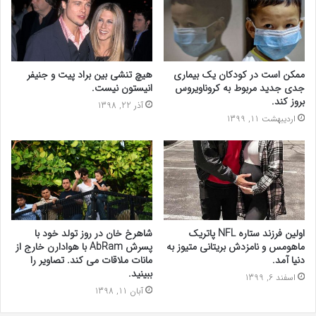
ممکن است در کودکان یک بیماری
هیچ تنشی بین براد پیت و جنیفر
جدی جدید مربوط به کروناویروس
انیستون نیست.
بروز کند.
آذر 22, 1398
اردیبهشت 11, 1399
اولین فرزند ستاره NFL پاتریک
شاهرخ خان در روز تولد خود با
ماهومس و نامزدش بریتانی متیوز به
پسرش AbRam با هوادارن خارج از
دنیا آمد.
مانات ملاقات می کند. تصاویر را
ببینید.
اسفند 6, 1399
آبان 11, 1398