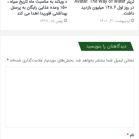
تریلر Avatar: The Way of Water’
د ویکند به مناسبت ماه تاریخ سیاه ،
در روز اول 148.6 میلیون بازدید
150 وعده غذایی رایگان به پرسنل
داشت.
بهداشتی فلوریدا اهدا می کند
اردیبهشت 21, 1401
بهمن 15, 1399
دیدگاهتان را بنویسید
نشانی ایمیل شما منتشر نخواهد شد.
بخش‌های موردنیاز علامت‌گذاری شده‌اند
*
د
ی
د
گ
ا
ه
*
نام
*