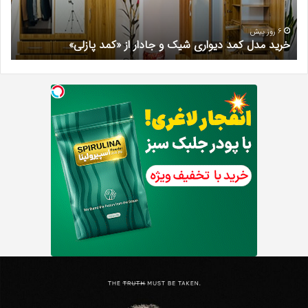
جادار
دکتر
از
مری
«کمد
خیر
6 روز پیش
خرید مدل کمد دیواری شیک و جادار از «کمد پازلی»
ب
پازلی»
Th
د
Punishe
ر
تنبیه
د
ننده
ف