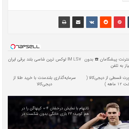
تامبلر
پینتریست
Reddit
VKontakte
اشتراک گذاری با ایمیل
چاپ
ه اینترنت پیشگامان ☎️ بدون
IM LS7 لوکس ترین شاسی بلند برقی ایران
یاز به تلفن
رت قسطی از دیجی‌کالا (
سرمایه‌گذاری بلندمدت با خرید طلا از
1 ماهه )
دیجی‌کالا
تاتنهام با نمایش درخشان ۴-۰ کپنهاگن را در
هم کوبید؛ ۲۲ بازی خانگی بدون شکست در
اروپا