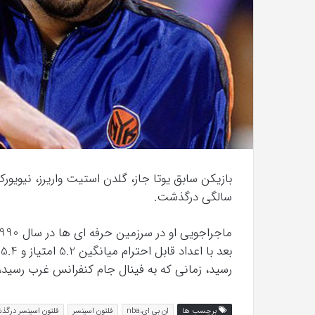
فیلم
با
استعداد
شهریور 1, 1396
Gifted
نبیه کننده »با اولین سری عکس
2017
2017
سالگی درگذشت.
ب
رسید، زمانی که به فینال جام کنفرانس غرب رسی
برچسب ها
ان بی ای،nba
فلتون اسپنسر
فلتون اسپنسر درگ