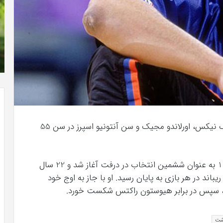
سریال
دروغ
شیرین
من
دانلود رایگان دوبله فارسی فیلم با استعداد Gifted
آذر 30, 1398
همه چیز در مورد سریال دروغ شیرین من
بازیکن سابق یوتا جاز، گلدن استیت واریرز، نیویورک نیکس، اورلاندو مجیک و سن آنتونیو اسپرز در سن 55
ماجراجویی او در سرزمین حرفه ای ها در سال 1990 به عنوان ششمین انتخاب در درفت آغاز شد و 22 سال
عد با اعداد قابل احترام میانگین 5.2 امتیاز و 5.4 ریباند در هر بازی به پایان رسید. او با جاز به اوج خود
د، سپس در برابر هیوستون راکتس شکست خورد.
ذشت