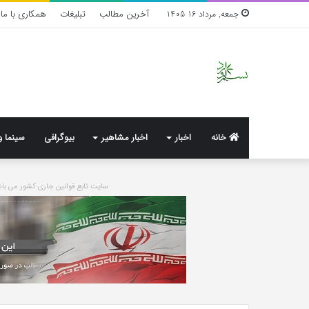
آخرین مطالب
تبلیغات
همکاری با ما
جمعه, مرداد 16 1405
خانه
اخبار
اخبار مشاهیر
بیوگرافی
سینما و
سایت تابع قوانین جاری کشور می 
خرید
بهترین
مدل
کلینیک
کمد
زیبایی
دیواری
در
شیک
فردیس
و
کرج؛
جادار
دکتر
5 روز پیش
5 روز پیش
از
مریم