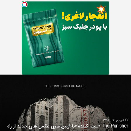
Th
د
Punishe
ر
تنبیه
د
ننده
ف
با
ف
ولین
ب
ری
ا
کس
d
شهریور 23, 1396
The Punisher «تنبیه کننده »با اولین سری عکس های جدید از راه
ای
7