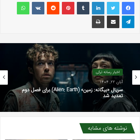
لینکداین
تامبلر
پینتریست
Reddit
VKontakte
واتس آپ
تلگرام
اشتراک گذاری با ایمیل
چاپ
اخبار رسانه ترکی
آبان 22, 1404
سریال «بیگانه: زمین» (Alien: Earth) برای فصل دوم
تمدید شد
نوشته های مشابه