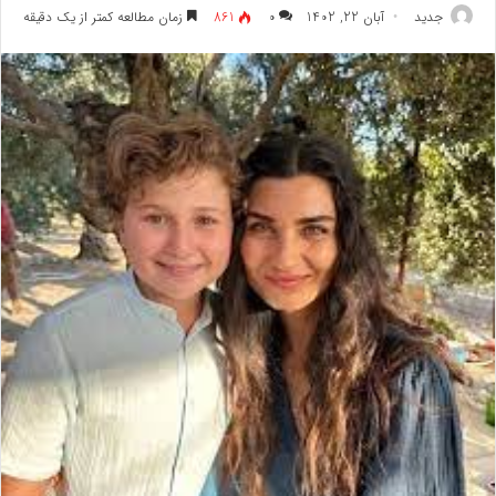
جدید
آبان 22, 1402
۰
861
زمان مطالعه کمتر از یک دقیقه