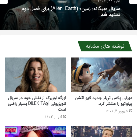
آبان 22, 1404
سریال «بیگانه: زمین» (Alien: Earth) برای فصل دوم
تمدید شد
نوشته های مشابه
دیزنی پلاس تریلر جدید لایو اکشن
اوزگه اوزبرک از نقش خود در سریال
پینوکیو را منتشر کرد.
تلویزیونی DILEK TAŞI بسیار راضی
است
شهریور 3, 1401
آذر 1, 1402