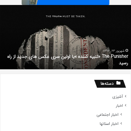
Th
د
Punishe
ر
تنبیه
د
ننده
ف
با
ف
ولین
ب
ری
ا
کس
d
شهریور 23, 1396
The Punisher «تنبیه کننده »با اولین سری عکس های جدید از راه
ای
7
رسید
دید
ز
اه
سید
دسته‌ها
آشپزی
اخبار
اخبار اجتماعی
اخبار استانها