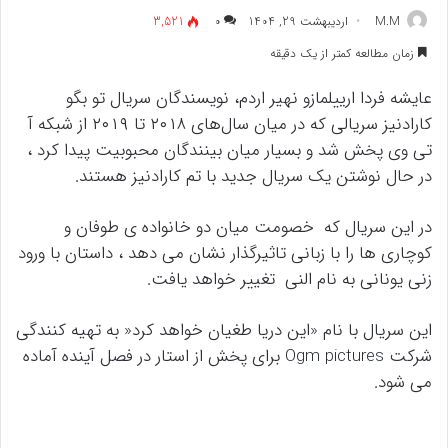
M.M
اردیبهشت 29, 1404
۰
3,521
زمان مطالعه کمتر از یک دقیقه
عایشه فردا ارییلمازو نهیر اردم، نویسندگان سریال تو بگو
کارادنیز سریالی که در میان سال‌های ۲۰۱۸ تا ۲۰۱۹ از شبکه آ
تی وی پخش شد و بسیار میان بینندگان محبوبیت پیدا کرد ،
در حال نوشتن یک سریال جدید با تم کارادنیز هستند.
در این سریال که خصومت میان دو خانواده ی طوفان و
کوچاری ها را با زبانی تاثیرگذار نشان می دهد ، داستان با ورود
زنی یونانی به نام النی تغییر خواهد یافت.
این سریال با نام «این دریا طغیان خواهد کرد« به تهیه کنندگی
شرکت Ogm pictures برای پخش از استار در فصل آینده آماده
می شود.