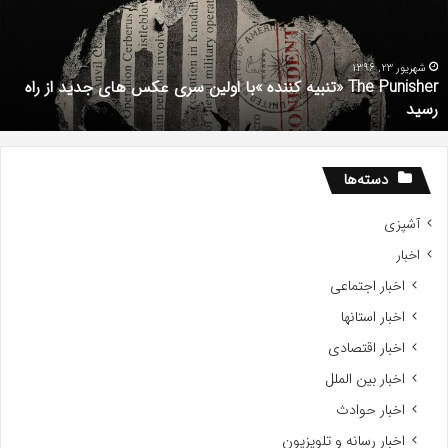
با
ف
ولین
ب
ری
ا
کس
d
شهریور 23, 1396
The Punisher «تنبیه کننده »با اولین سری عکس های جدید از راه
ای
7
رسید
دید
ز
اه
سید
دسته‌ها
آشپزی
اخبار
اخبار اجتماعی
اخبار استانها
اخبار اقتصادی
اخبار بین الملل
اخبار حوادث
اخبار رسانه و تلویزیون