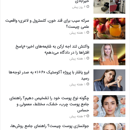
خیرآبادی
6 روز پیش
سرکه سیب برای قند خون، کلسترول و لاغری؛ واقعیت
علمی چیست؟
1 هفته پیش
واکنش تند اجه ارکن به شایعه‌های اخیر؛ «پاسخ
افتراها را در دادگاه می‌دهم»
1 هفته پیش
ابرو یاشار با پروژه آکوستیک «۶+۱» به صدر توجه‌ها
رسید
1 هفته پیش
چگونه نوع پوست خود را تشخیص دهیم؟ راهنمای
جامع پوست چرب، خشک، مختلط، معمولی و
حساس
3 هفته پیش
جوانسازی پوست چیست؟ راهنمای جامع روش‌ها،