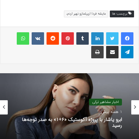
برچسب ها
عایشه فردا ارییلمازو نهیر اردم،
لینکداین
تامبلر
پینتریست
Reddit
VKontakte
واتس آپ
تلگرام
اشتراک گذاری با ایمیل
چاپ
اخبار مشاهیر ترکی
1 هفته پیش
ابرو یاشار با پروژه آکوستیک «۶+۱» به صدر توجه‌ها
رسید