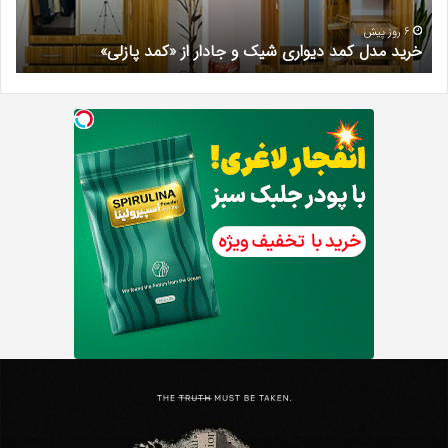
از
مری
«کمد
خیر
6 روز پیش
خرید مدل کمد دیواری شیک و جادار از «کمد پازلی»
ب
پازلی»
Th
د
Punishe
ر
تنبیه
د
ننده
ف