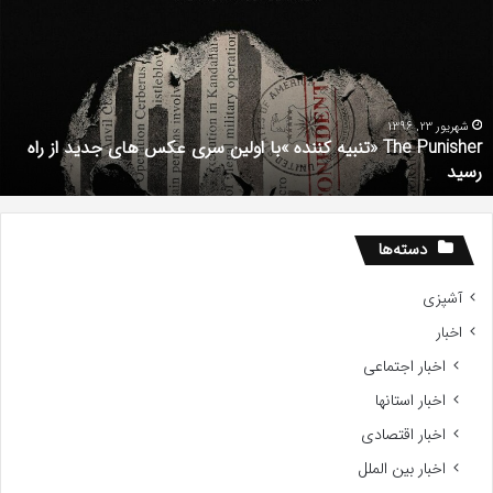
تنبیه
د
ننده
ف
با
ف
ولین
ب
ری
ا
کس
d
شهریور 23, 1396
The Punisher «تنبیه کننده »با اولین سری عکس های جدید از راه
ای
7
رسید
دید
ز
اه
سید
دسته‌ها
آشپزی
اخبار
اخبار اجتماعی
اخبار استانها
اخبار اقتصادی
اخبار بین الملل