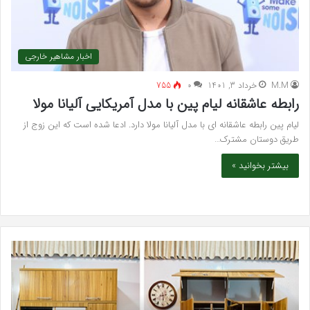
اخبار مشاهیر خارجی
M.M
خرداد 3, 1401
۰
755
رابطه عاشقانه لیام پین با مدل آمریکایی آلیانا مولا
لیام پین رابطه عاشقانه ای با مدل آلیانا مولا دارد. ادعا شده است که این زوج از
طریق دوستان مشترک…
بیشتر بخوانید »
خرید
بهت
مدل
کلی
کمد
زیبا
دیواری
در
شیک
فرد