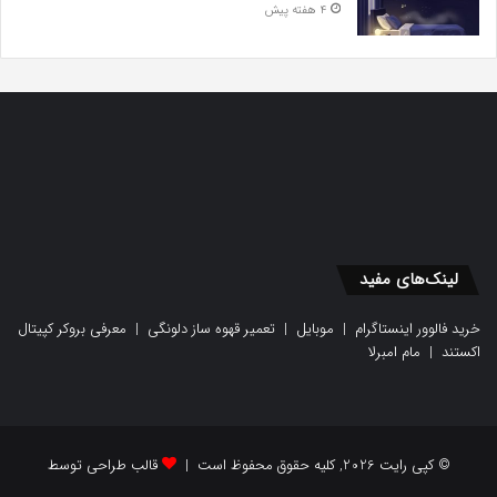
4 هفته پیش
لینک‌های مفید
خرید فالوور اینستاگرام
|
موبایل
|
تعمیر قهوه ساز دلونگی
|
معرفی بروکر کپیتال
اکستند
|
مام امبرلا
© کپی رایت 2026, کلیه حقوق محفوظ است |
قالب طراحی توسط