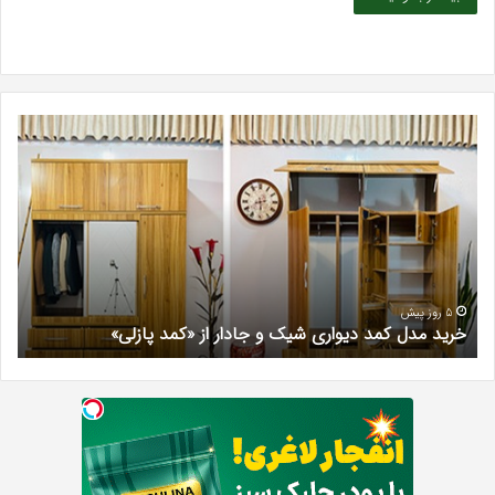
خرید
بهت
مدل
کلی
کمد
زیبا
دیواری
در
شیک
فرد
و
کرج
جادار
دکتر
از
مری
«کمد
خیر
5 روز پیش
خرید مدل کمد دیواری شیک و جادار از «کمد پازلی»
ب
پازلی»