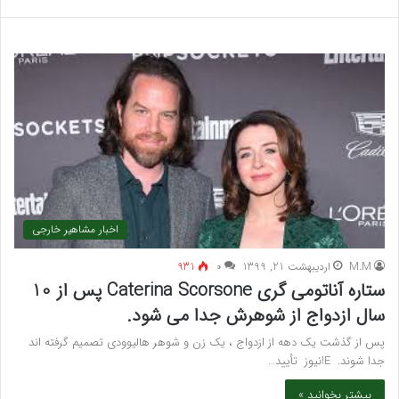
اخبار مشاهیر خارجی
M.M
اردیبهشت 21, 1399
۰
931
ستاره آناتومی گری Caterina Scorsone پس از 10
سال ازدواج از شوهرش جدا می شود.
پس از گذشت یک دهه از ازدواج ، یک زن و شوهر هالیوودی تصمیم گرفته اند
جدا شوند. E!نیوز تأیید…
بیشتر بخوانید »