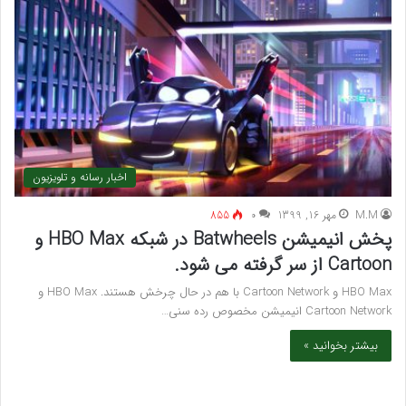
اخبار رسانه و تلویزیون
M.M
مهر 16, 1399
۰
855
پخش انیمیشن Batwheels در شبکه HBO Max و
Cartoon از سر گرفته می شود.
HBO Max و Cartoon Network با هم در حال چرخش هستند. HBO Max و
Cartoon Network انیمیشن مخصوص رده سنی…
بیشتر بخوانید »