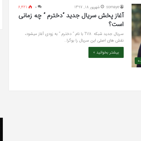
 به شایعه‌های اخیر؛
تشخیص سندرم پرادر-ویلی چگونه انجام
somaye
شهریور 18, 1397
۰
6,421
 دادگاه می‌دهم»
می‌شود؟
آغاز پخش سریال جدید “دخترم ” چه زمانی
است؟
سریال جدید شبکه TV8 با نام ” دخترم ” به زودی آغاز میشود،
نقش های اصلی این سریال را بوگرا…
بیشتر بخوانید »
ه
کریستن
he
بل
er
می
«ت
دانست
کن