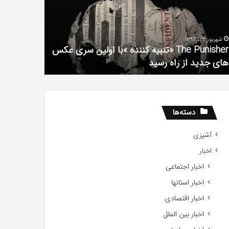
فیلم
لین
با
ی
استعداد
شهریور 23, 1396
شهریور 1, 1396
کس
Gifted
The Punisher «تنبیه کننده »با اولین سری عکس
ی
2017
های جدید از راه رسید
2017
ید
ید
دسته‌ها
آشپزی
اخبار
اخبار اجتماعی
اخبار استانها
اخبار اقتصادی
اخبار بین الملل