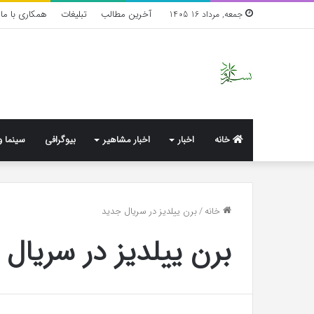
آخرین مطالب
تبلیغات
همکاری با ما
جمعه, مرداد 16 1405
خانه
اخبار
اخبار مشاهیر
بیوگرافی
سینما و
واکنش
خانه
/
برن ییلدیز در سریال جدید
تند
برن ییلدیز در سریال
اجه
ارکن
به
شایعه‌های
اخیر؛
1 هفته پیش
«پاسخ