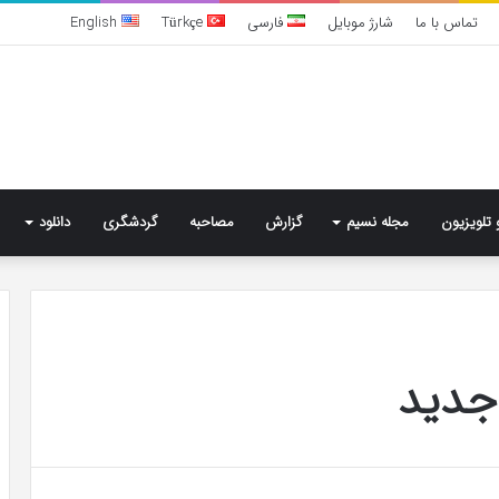
تماس با ما
شارژ موبایل
فارسی
Türkçe
English
 تلویزیون
مجله نسیم
گزارش
مصاحبه
گردشگری
دانلود
تشخیص
سندرم
 جدید
پرادر-
ویلی
چگونه
انجام
می‌شود؟
4 روز پیش