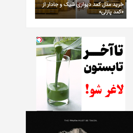
خرید مدل کمد دیواری شیک و جادار از
بهترین کلینیک 
«کمد
خیرآبادی
«کمد پازلی»
دکتر مریم خیرآ
پازلی»
T
دانلود
Punish
رایگان
نبیه
دوبله
نده
فارسی