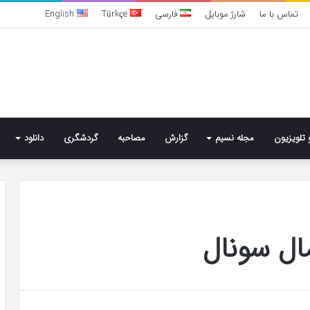
تماس با ما
شارژ موبایل
فارسی
Türkçe
English
 تلویزیون
مجله نسیم
گزارش
مصاحبه
گردشگری
دانلود
تشخیص
سندرم
مال سونال
پرادر-
ویلی
چگونه
انجام
می‌شود؟
5 روز پیش