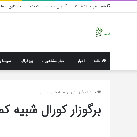
آخرین مطالب
تبلیغات
همکاری با ما
شنبه, مرداد 17 1405
خانه
اخبار
اخبار مشاهیر
بیوگرافی
سینما و
واکنش
خانه
/
برگوزار کورال شبیه کمال سونال
تند
برگوزار کورال شبیه ک
اجه
ارکن
به
شایعه‌های
اخیر؛
1 هفته پیش
«پاسخ