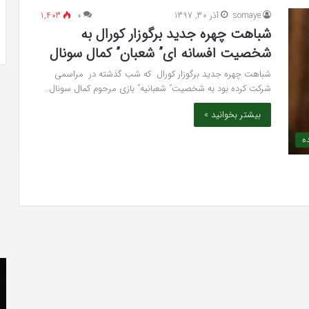
 به شایعه‌های اخیر؛
تشخیص سندرم پرادر-ویلی چگونه انجام
somaye
آذر 30, 1397
۰
1,403
 دادگاه می‌دهم»
می‌شود؟
شباهت چهره جدید برگوزار کورال به
شخصیت افسانه ای” شعبان” کمال سونال
شباهت چهره جدید برگوزار کورال که شب گذشته در مراسمی
شرکت کرده بود به شخصیت” شعبانیه” بازی مرحوم کمال سونال…
بیشتر بخوانید »
ه
کریستن
he
بل
er
می
«ت
دانست
کن