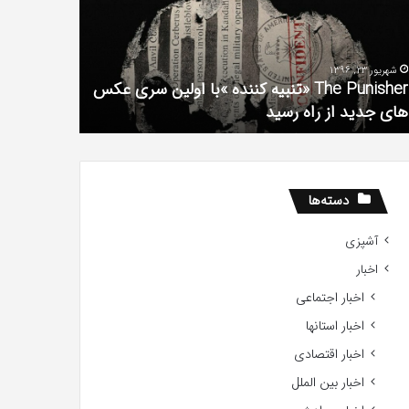
فیلم
لین
با
ی
استعداد
شهریور 23, 1396
شهریور 1, 1396
کس
Gifted
The Punisher «تنبیه کننده »با اولین سری عکس
ی
2017
های جدید از راه رسید
2017
ید
ید
دسته‌ها
آشپزی
اخبار
اخبار اجتماعی
اخبار استانها
اخبار اقتصادی
اخبار بین الملل