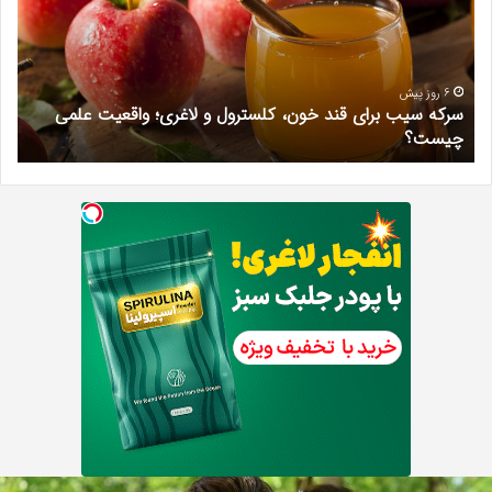
قند
ارکن
خون،
به
کلسترول
شای
و
اخیر
لاغری؛
«پا
6 روز پیش
سرکه سیب برای قند خون، کلسترول و لاغری؛ واقعیت علمی
و
واقعیت
افتر
چیست؟
د
علمی
را
چیست؟
در
دادگ
می‌
مه
ر