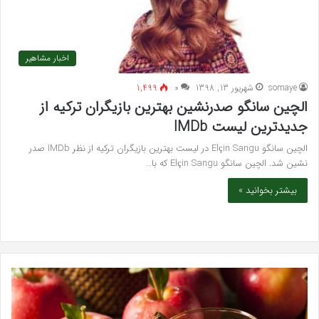
اخبار مشاهیر
somaye
شهریور 13, 1398
۰
1,499
الچین سانگو صدرنشین بهترین بازیگران ترکیه از
جدیدترین لیست IMDb
الچین سانگو Elçin Sangu در لیست بهترین بازیگران ترکیه از نظر IMDb صدر
نشین شد. الچین سانگو Elçin Sangu که با…
بیشتر بخوانید »
سرکه
واک
سیب
تند
برای
اجه