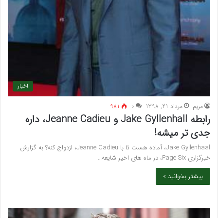
اخبار
مريم
مرداد 21, 1398
۰
981
رابطه Jake Gyllenhall و Jeanne Cadieu، داره
جدی تر میشه!
Jake Gyllenhaal، آماده هست تا با Jeanne Cadieu، ازدواج کنه؟ به گزارش
خبرگزاری Page Six، در ماه های اخیر شایعه…
بیشتر بخوانید »