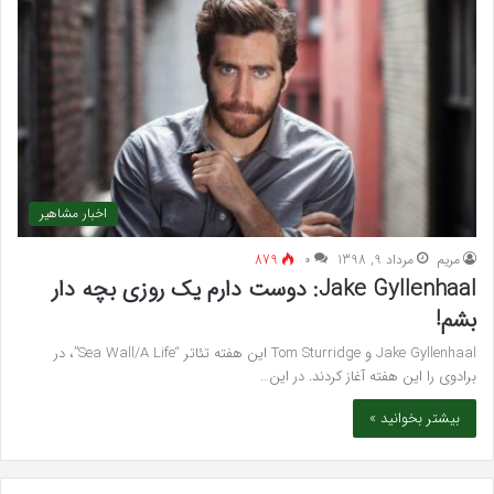
اخبار مشاهیر
مريم
مرداد 9, 1398
۰
879
Jake Gyllenhaal: دوست دارم یک روزی بچه دار
بشم!
Jake Gyllenhaal و Tom Sturridge این هفته تئاتر “Sea Wall/A Life”، در
برادوی را این هفته آغاز کردند. در این…
بیشتر بخوانید »