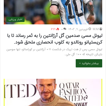
اخبار ورزشی
M.M
فروردین 9, 1402
۰
699
لیونل مسی صدمین گل آرژانتین را به ثمر رساند تا با
کریستیانو رونالدو به کلوب انحصاری ملحق شود.
لیونل مسی پس از هت تریک در شکست 7-0 آرژانتین بر کوراسائو، تنها سومین
بازیکن تاریخه که 100 گل ملی…
بیشتر بخوانید »