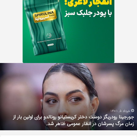
ورجینا
ودریگز
ت
وست
ف
ختر
چ
ریستیانو
؛
ونالدو
س
رای
ت
ولین
ن
خرداد 5, 1401
جورجینا رودریگز دوست دختر کریستیانو رونالدو برای اولین بار از
ار
ب
زمان مرگ پسرشان در انظار عمومی ظاهر شد.
ز
r
مان
م
رگ
ر