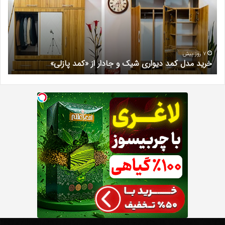
دیواری
در
شیک
فرد
و
کرج
جادار
دکتر
از
مری
«کمد
خیر
7 روز پیش
خرید مدل کمد دیواری شیک و جادار از «کمد پازلی»
ب
پازلی»
Th
د