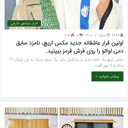
اخبار مشاهیر خارجی
M.M
اسفند 7, 1400
۰
818
اولین قرار عاشقانه جدید مکس اریچ، نامزد سابق
دمی لواتو را روی فرش قرمز ببینید.
مکس اریچ یک خانم جدید در زندگیش دارد. یک منبع نزدیک به این بازیگر 30
ساله به E نیوز گفت…
بیشتر بخوانید »
خرید
بهت
مدل
کلی
کمد
زیبا