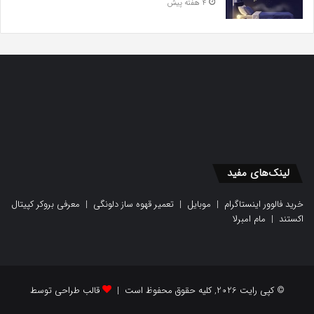
4 هفته پیش
لینک‌های مفید
خرید فالوور اینستاگرام
|
موبایل
|
تعمیر قهوه ساز دلونگی
|
معرفی بروکر کپیتال
اکستند
|
مام امبرلا
© کپی رایت 2026, کلیه حقوق محفوظ است |
قالب طراحی توسط