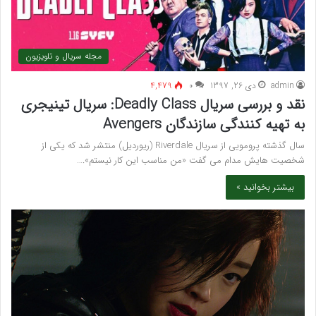
مجله سریال و تلویزیون
admin
دی 26, 1397
۰
4,479
نقد و بررسی سریال Deadly Class: سریال تینیجری
به تهیه کنندگی سازندگان Avengers
سال گذشته پرومویی از سریال Riverdale (ریوردیل) منتشر شد که یکی از
شخصیت هایش مدام می گفت «من مناسب این کار نیستم».…
بیشتر بخوانید »