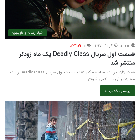
اخبار رسانه و تلویزیون
admin
آذر 30, 1397
۰
873
قسمت اول سریال Deadly Class یک ماه زودتر
منتشر شد
شبکه Syfy در یک اقدام غافلگیر کننده قسمت اول سریال Deadly Class را یک
ماه زودتر از زمان اصلی شروع…
بیشتر بخوانید »