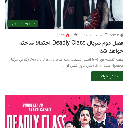
اخبار رسانه خارجی
admin
فروردین 7, 1398
۰
2,155
فصل دوم سریال Deadly Class احتمالا ساخته
خواهد شد!
هفته گذشته بود که با انتشار قسمت دهم سریال Deadly Class (کلاس مرگبار)،
محصول شبکه Syfy (سای فای) فصل اول…
بیشتر بخوانید »