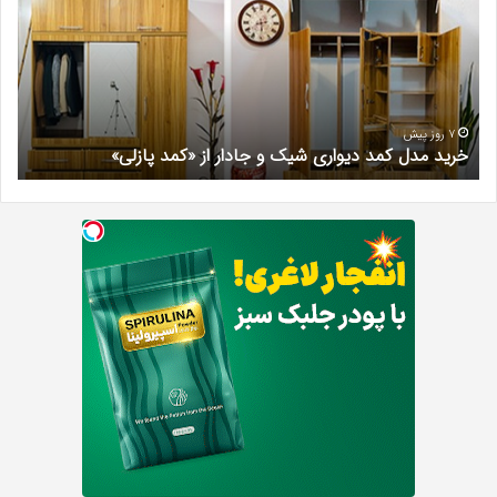
دیواری
در
شیک
فرد
و
کرج
جادار
دکتر
از
مری
«کمد
خیر
7 روز پیش
خرید مدل کمد دیواری شیک و جادار از «کمد پازلی»
ب
پازلی»