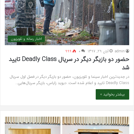
اخبار رسانه و تلویزیون
admin
آبان 29, 1397
۰
999
حضور دو بازیگر دیگر در سریال Deadly Class تایید
شد
در جدیدترین اخبار سینما و تلویزیون، حضور دو بازیگر دیگر در فصل اول سریال
Deadly Class تایید و اعلام شده است. دیوید زایاس، بازیگر سریال‌هایی…
بیشتر بخوانید »
خرید
بهت
مدل
کلی
کمد
زیبا