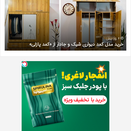
کمد
زیبا
دیواری
در
شیک
فرد
و
کرج
جادار
دکتر
از
مری
«کمد
خیر
4 روز پیش
خرید مدل کمد دیواری شیک و جادار از «کمد پازلی»
ب
پازلی»