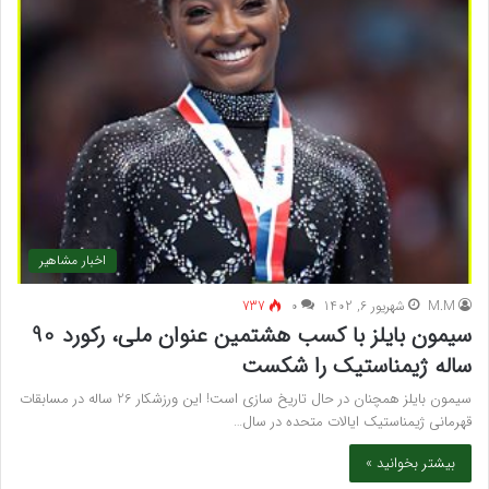
اخبار مشاهیر
M.M
شهریور 6, 1402
۰
737
سیمون بایلز با کسب هشتمین عنوان ملی، رکورد 90
ساله ژیمناستیک را شکست
سیمون بایلز همچنان در حال تاریخ سازی است! این ورزشکار 26 ساله در مسابقات
قهرمانی ژیمناستیک ایالات متحده در سال…
بیشتر بخوانید »