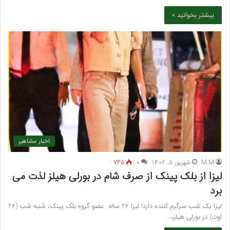
بیشتر بخوانید »
اخبار مشاهیر
M.M
شهریور 5, 1402
۰
735
لیزا از بلک پینک از صرف شام در بورلی هیلز لذت می
برد
لیزا یک شب سرگرم کننده دارد! لیزا 26 ساله عضو گروه بلک پینک، شنبه شب (26
اوت) در بورلی هیلز،…