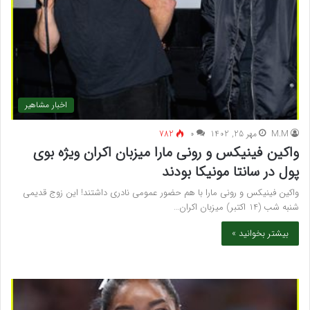
اخبار مشاهیر
M.M
مهر 25, 1402
۰
782
واکین فینیکس و رونی مارا میزبان اکران ویژه بوی
پول در سانتا مونیکا بودند
واکین فینیکس و رونی مارا با هم حضور عمومی نادری داشتند! این زوج قدیمی
شنبه شب (14 اکتبر) میزبان اکران…
بیشتر بخوانید »