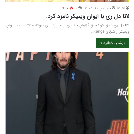
M.M
فروردین 10, 1402
۰
947
لانا دل ری با ایوان وینیکر نامزد کرد.
لانا دل ری نامزد کرد! طبق گزارش جدیدی از بیلبورد، این خواننده 37 ساله با ایوان
وینیکر از شرکای Range…
بیشتر بخوانید »