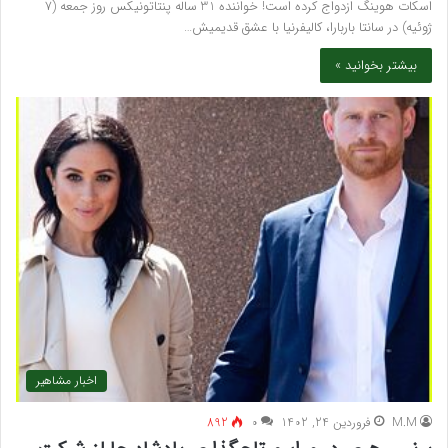
اسکات هوینگ ازدواج کرده است! خواننده 31 ساله پنتاتونیکس روز جمعه (7
ژوئیه) در سانتا باربارا، کالیفرنیا با عشق قدیمیش…
بیشتر بخوانید »
اخبار مشاهیر
M.M
فروردین 24, 1402
۰
892