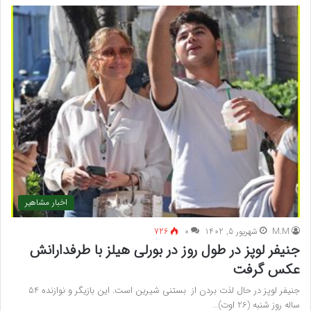
اخبار مشاهیر
M.M
شهریور 5, 1402
۰
726
جنیفر لوپز در طول روز در بورلی هیلز با طرفدارانش
عکس گرفت
جنیفر لوپز در حال لذت بردن از بستنی شیرین است. این بازیگر و نوازنده 54
ساله روز شنبه (26 اوت)…