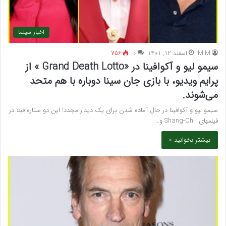
اخبار سینما
M.M
اسفند 12, 1401
۰
756
سیمو لیو و آکوافینا در «Grand Death Lotto » از
پرایم ویدیو، با بازی جان سینا دوباره با هم متحد
می‌شوند.
سیمو لیو و آکوافینا در حال آماده شدن برای یک دیدار مجدد! این دو ستاره قبلا در
فیلمهای Shang-Chi و…
بیشتر بخوانید »