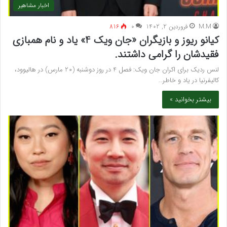
اخبار مشاهیر
M.M
فروردین 2, 1402
۰
816
کیانو ریوز و بازیگران «جان ویک 4» یاد و نام همبازی
فقیدشان را گرامی داشتند.
لنس ردیک برای اکران جان ویک: فصل 4 در روز دوشنبه (20 مارس) در هالیوود،
کالیفرنیا در یاد و خاطر…
بیشتر بخوانید »