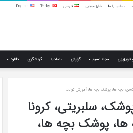
ا
تماس با ما
شارژ موبایل
فارسی
Türkçe
English
 تلویزیون
مجله نسیم
گزارش
مصاحبه
گردشگری
دانلود
تشخیص
کسن، بچه ها، پوشک بچه ها، آموزش توالت
سندرم
وشک، سلبریتی، کرونا
پرادر-
ویلی
چگونه
ها، پوشک بچه ها،
انجام
می‌شود؟
6 روز پیش