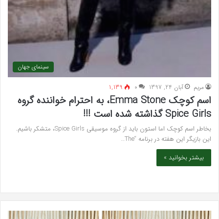
سینمای جهان
مريم
آبان 24, 1397
۰
1,139
اسم کوچک Emma Stone، به احترام خواننده گروه
Spice Girls گذاشته شده است !!!
بخاطر اسم کوچک اما استون باید از گروه موسیقی Spice Girls، متشکر باشیم.
این بازیگر این هفته در برنامه “The…
بیشتر بخوانید »
خرید
بهت