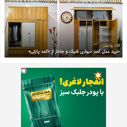
مدل
کلی
کمد
زیبا
دیواری
در
شیک
فرد
و
کرج
جادار
دکتر
از
مری
«کمد
خیر
5 روز پیش
خرید مدل کمد دیواری شیک و جادار از «کمد پازلی»
ب
پازلی»