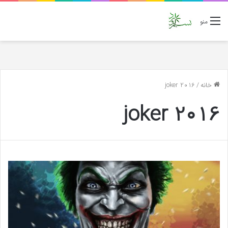
منو
خانه
/
joker 2016
joker 2016