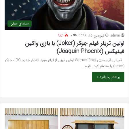
سینمای جهان
admin
فروردین 15, 1398
۰
981
اولین تریلر فیلم جوکر (Joker) با بازی واکین
فینیکس (Joaquin Phoenix)
کمپانی فیلمسازی Warner Bros اولین تریلر از فیلم مورد انتظار جدید DC ، جوکر
(Joker) را منتشر کرد… فیلم…
بیشتر بخوانید »
خرید
بهت
مدل
کلی
کمد
زیبا