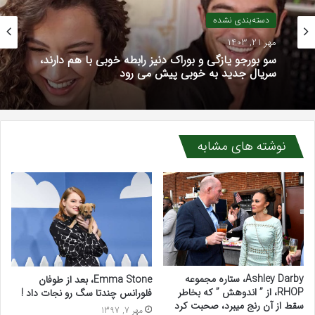
دسته‌بندی نشده
مهر 21, 1403
سو بورجو یازگی و بوراک دنیز رابطه خوبی با هم دارند،
سریال جدید به خوبی پیش می رود
نوشته های مشابه
Ashley Darby، ستاره مجموعه
Emma Stone، بعد از طوفان
RHOP، از ” اندوهش ” که بخاطر
فلورانس چندتا سگ رو نجات داد !
سقط از آن رنج میبرد، صحبت کرد
مهر 7, 1397