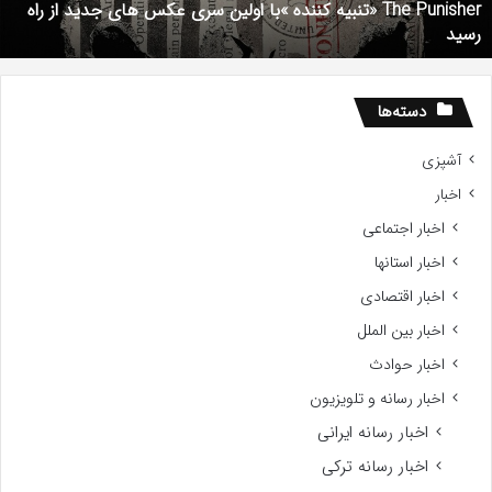
The Punisher «تنبیه کننده »با اولین سری عکس های جدید از راه
ای
7
رسید
دید
ز
اه
سید
دسته‌ها
آشپزی
اخبار
اخبار اجتماعی
اخبار استانها
اخبار اقتصادی
اخبار بین الملل
اخبار حوادث
اخبار رسانه و تلویزیون
اخبار رسانه ایرانی
اخبار رسانه ترکی