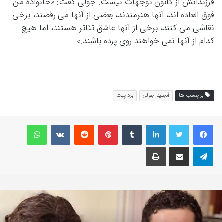
فرزندانش از کانون توجهات نیست. جولی گفت: «خانواده من
فوق العاده اند، آنها هنرمندند، بعضی از آنها می رقصند، برخی
نقاشی می کنند، برخی از آنها عاشق تئاتر هستند، اما هیچ
کدام از آنها نمی خواهند روی پرده باشند.»
برچسب ها
آنجلینا جولی
برد پیت
لینکداین
تامبلر
پینتریست
Reddit
VKontakte
واتس آپ
تلگرام
اشتراک گذاری با ایمیل
چاپ