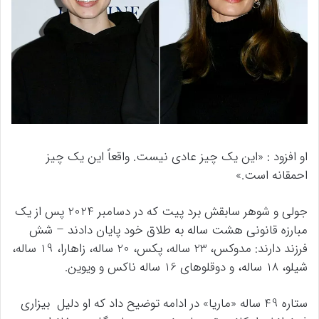
او افزود : «این یک چیز عادی نیست. واقعاً این یک چیز
احمقانه است.»
جولی و شوهر سابقش برد پیت که در دسامبر 2024 پس از یک
مبارزه قانونی هشت ساله به طلاق خود پایان دادند – شش
فرزند دارند: مدوکس، 23 ساله، پکس، 20 ساله، زاهارا، 19 ساله،
شیلو، 18 ساله، و دوقلوهای 16 ساله ناکس و ویوین.
ستاره 49 ساله «ماریا» در ادامه توضیح داد که او دلیل بیزاری