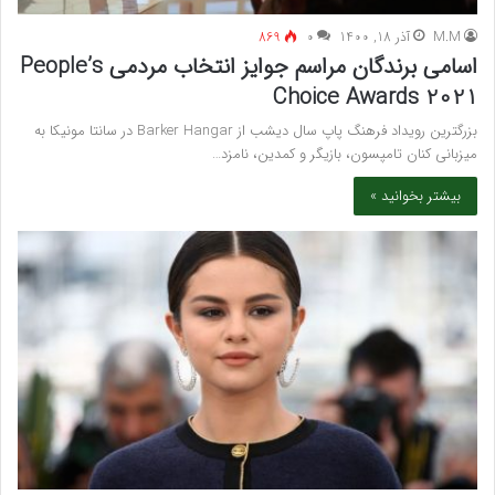
M.M
آذر 18, 1400
۰
869
اسامی برندگان مراسم جوایز انتخاب مردمی People’s
Choice Awards 2021
بزرگترین رویداد فرهنگ پاپ سال دیشب از Barker Hangar در سانتا مونیکا به
میزبانی کنان تامپسون، بازیگر و کمدین، نامزد…
بیشتر بخوانید »