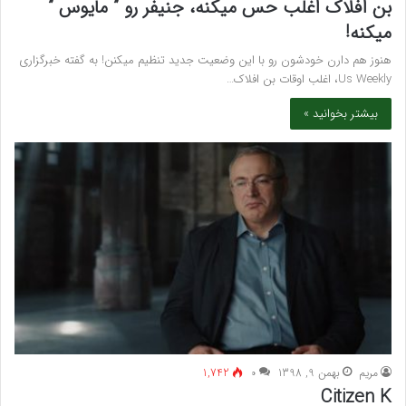
بن افلاک اغلب حس میکنه، جنیفر رو ” مایوس ”
میکنه!
هنوز هم دارن خودشون رو با این وضعیت جدید تنظیم میکنن! به گفته خبرگزاری
Us Weekly، اغلب اوقات بن افلاک…
بیشتر بخوانید »
مريم
بهمن 9, 1398
۰
1,742
Citizen K