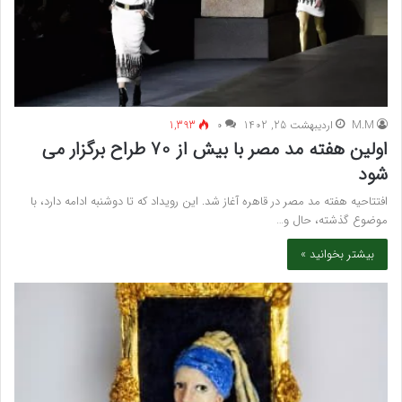
M.M
اردیبهشت 25, 1402
۰
1,393
اولین هفته مد مصر با بیش از 70 طراح برگزار می
شود
افتتاحیه هفته مد مصر در قاهره آغاز شد. این رویداد که تا دوشنبه ادامه دارد، با
موضوع گذشته، حال و…
بیشتر بخوانید »