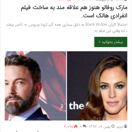
مارک روفالو هنوز هم علاقه مند به ساخت فیلم
انفرادی هالک است.
احتمالاً اکران Black Widow به دلیل بیماری همه گیر کرونا ویروس به تأخیر بیفتد
، اما وقتی این فیلم به…
بیشتر بخوانید »
مريم
بهمن 16, 1398
۰
2,098