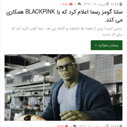
M.M
مرداد 22, 1399
۰
1,757
سلنا گومز رسما اعلام کرد که با BLACKPINK همکاری
می کند.
رسمی است! پس از هفته ها شایعات و گمانه زنی ها ، سلنا گومز تأیید کرد که
برای کار جدید…
بیشتر بخوانید »
M.M
اردیبهشت 2, 1399
۰
1,474