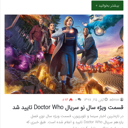
بیشتر بخوانید »
admin
آبان 25, 1397
۰
893
قسمت ویژه سال نو سریال Doctor Who تایید شد
در تازه‌ترین اخبار سینما و تلویزیون، قسمت ویژه سال نوی فصل
یازدهم سریال Doctor Who تایید و اعلام شده است. طبق خبری که