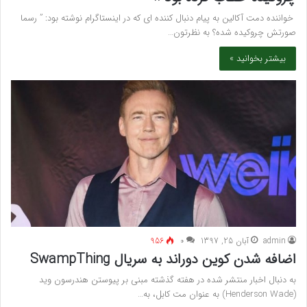
خواننده دمت آکالین به پیام دنبال کننده ای که در اینستاگرام نوشته بود: ” رسما
صورتش چروکیده شده؟ به نظرتون…
بیشتر بخوانید »
admin
آبان 25, 1397
۰
956
اضافه شدن کوین دوراند به سریال SwampThing
به دنبال اخبار منتشر شده‌ در هفته گذشته مبنی بر پیوستن هندرسون وید
(Henderson Wade) به عنوان مت کابل، به…