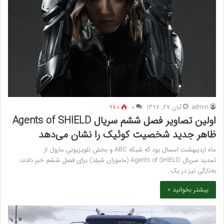
admin
آبان 27, 1397
۰
970
اولین تصاویر فصل ششم سریال Agents of SHIELD
ظاهر جدید شخصیت کوئیک را نشان می‌دهد
ماه اردیبهشت امسال بود که شبکه ABC و بخش تلویزیونی مارول از
تمدید سریال Agents of SHIELD (ماموران شیلد) برای فصل ششم خبر دادند.
به‌تازگی نیز در یک…
بیشتر بخوانید »