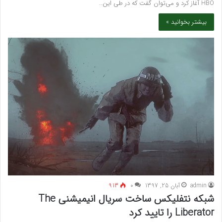
HBO آغاز کرد و می‌توان گفت که در طی این…
بیشتر بخوانید »
admin
آبان 25, 1397
۰
913
شبکه نتفلیکس ساخت سریال انیمیشنی The
Liberator را تایید کرد