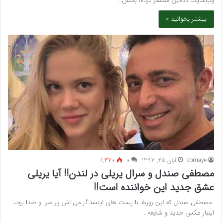
وب‌سایت ددلاین منتشر کرده، بخش…
بیشتر بخوانید »
somaye
آبان 25, 1397
۰
1,370
مصطفی صندل و سرال یریلی در لندن!! آیا یریلی
عشق جدید این خواننده است!!
مصطفی صندل که این روزها با پست های اینستاگرامی اش پر سر و صدا بود،
اینبار عکس جدید و شایعه…