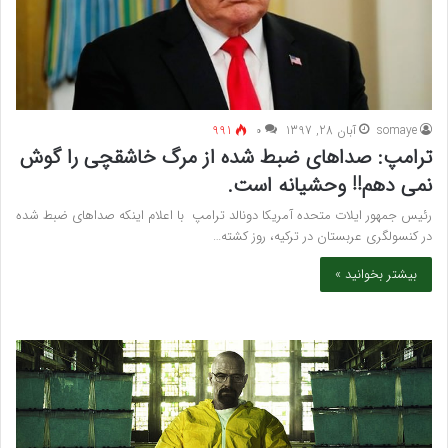
somaye
آبان 28, 1397
۰
991
ترامپ: صداهای ضبط شده از مرگ خاشقچی را گوش
نمی دهم!! وحشیانه است.
رئیس جمهور ایلات متحده آمریکا دونالد ترامپ با اعلام اینکه صداهای ضبط شده
در کنسولگری عربستان در ترکیه، روز کشته…
بیشتر بخوانید »