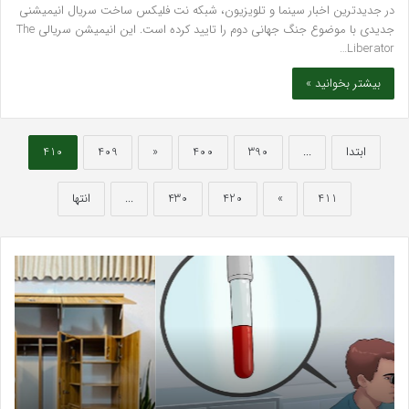
در جدیدترین اخبار سینما و تلویزیون، شبکه نت فلیکس ساخت سریال انیمیشنی
جدیدی با موضوع جنگ جهانی دوم را تایید کرده است. این انیمیشن سریالی The
Liberator…
بیشتر بخوانید »
ابتدا
...
390
400
«
409
410
411
»
420
430
...
انتها
خرید
بهت
مدل
کلی
کمد
زیبا
دیواری
در
شیک
فرد
و
کرج
جادار
دکتر
از
مری