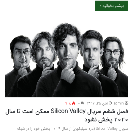
بیشتر بخوانید »
admin
آبان 25, 1397
۰
918
فصل ششم سریال Silicon Valley ممکن است تا سال
2020 پخش نشود
سریال Silicon Valley (دره سیلیکون) از سال ۲۰۱۴ پخش خود را در شبکه