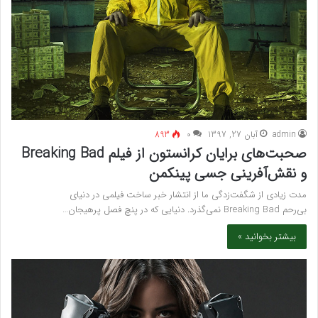
admin
آبان 27, 1397
۰
893
صحبت‌های برایان کرانستون از فیلم Breaking Bad
و نقش‌آفرینی جسی پینکمن
مدت زیادی از شگفت‌زدگی ما از انتشار خبر ساخت فیلمی در دنیای
بی‌رحم Breaking Bad نمی‌گذرد. دنیایی که در پنچ فصل پرهیجان…
بیشتر بخوانید »