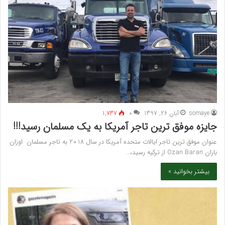
somaye
آبان 26, 1397
۰
1,737
جایزه موفق ترین تاجر آمریکا به یک مسلمان رسید!!!
عنوان موفق ترین تاجر ایالات متحده آمریکا در سال 2018 به تاجر مسلمان اوزان
باران Ozan Baran از ترکیه رسید،…
بیشتر بخوانید »