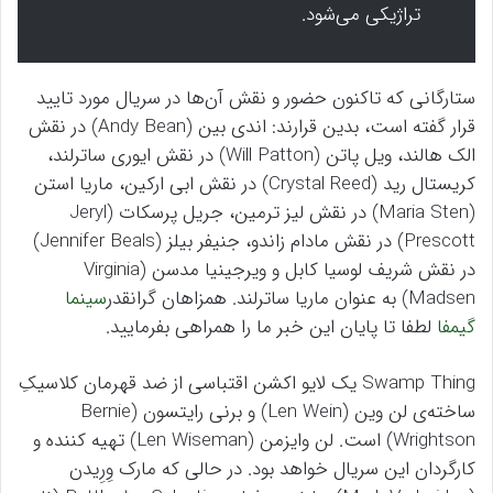
تراژیکی می‌شود.
ستارگانی که تاکنون حضور و نقش آن‌ها در سریال مورد تایید
قرار گفته است، بدین قرارند: اندی بین (Andy Bean) در نقش
الک هالند، ویل پاتن (Will Patton) در نقش ایوری ساترلند،
کریستال رید (Crystal Reed) در نقش ابی ارکین، ماریا استن
(Maria Sten) در نقش لیز ترمین، جریل پرسکات (Jeryl
Prescott) در نقش مادام زاندو، جنیفر بیلز (Jennifer Beals)
در نقش شریف لوسیا کابل و ویرجینیا مدسن (Virginia
Madsen) به عنوان ماریا ساترلند. همزاهان گرانقدر
سینما
گیمفا
لطفا تا پایان این خبر ما را همراهی بفرمایید.
Swamp Thing یک لایو اکشن اقتباسی از ضد قهرمان کلاسیکِ
ساخته‌ی لن وین (Len Wein) و برنی رایتسون (Bernie
Wrightson) است. لن وایزمن (Len Wiseman) تهیه کننده و
کارگردان این سریال خواهد بود. در حالی که مارک وِرِیدن