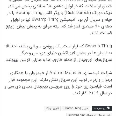
حضور او ساخت که در اوایل دهه‌ی ۹۰ میلادی پخش می‌شد.
دیک دوراک (Dick Durock) بازیگر نقش Swamp Thing را در
فیلم و سریال آن بود. انیمیشن Swamp Thing نیز در اوایل
دهه‌ی ۹۰ میلادی آغاز شد که البته موفق به پخش بیش از پنج
قسمت نشد.
Swamp Thing که قرار است یک پروژه‌ی سریالی باشد، احتمالا
به تایتان‌ها در بخش لایو اکشن دنیای دی سی و دیگر
سریال‌های اورجینال از جمله خارجی‌ها و هارلی کویین بپیوندد.
شرکت فیلمسازی Atomic Monster از جیمز وان با همکاری
بردران وارنر در تولید این سریال نقش دارند. این مجموعه قرار
است فیلمبرداری خود را روی سرویس دیجیتال دنیای دی سی و
در سال ۲۰۱۹ آغاز کند.
برچسب ها
سریال SwampThing
کوین دوراند
کوین دوراند در سریال SwampThing