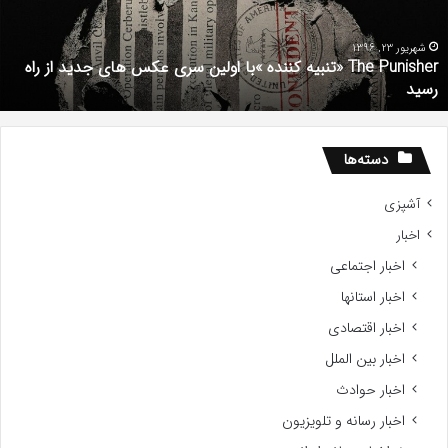
ولین
ب
ری
ا
کس
d
شهریور 23, 1396
The Punisher «تنبیه کننده »با اولین سری عکس های جدید از راه
ای
7
رسید
دید
ز
اه
سید
دسته‌ها
آشپزی
اخبار
اخبار اجتماعی
اخبار استانها
اخبار اقتصادی
اخبار بین الملل
اخبار حوادث
اخبار رسانه و تلویزیون