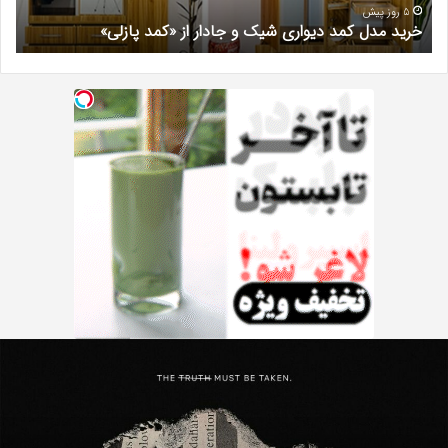
«کمد
خیر
5 روز پیش
خرید مدل کمد دیواری شیک و جادار از «کمد پازلی»
ب
پازلی»
Th
د
Punishe
ر
تنبیه
د
ننده
ف
با
ف