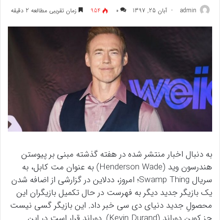
admin
آبان 25, 1397
۰
954
زمان تقریبی مطالعه 2 دقیقه
به دنبال اخبار منتشر شده‌ در هفته گذشته مبنی بر پیوستن
هندرسون وید (Henderson Wade) به عنوان مت کابل، به
سریال Swamp Thing؛ امروز، ددلاین در گزارشی از اضافه‌ شدن
یک بازیگر جدید دیگر به فهرست در حال تکمیل بازیگران این
محصولِ جدید دنیای دی سی خبر داد. این بازیگر گسی نیست
جز کوین دوراند (Kevin Durand). دوراند قرار است در این