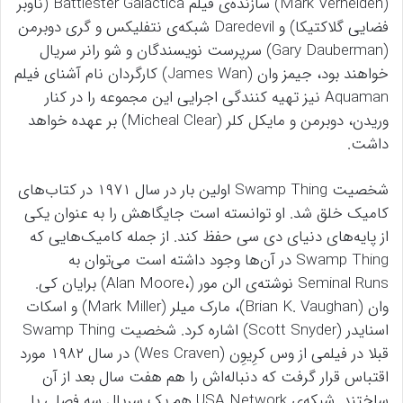
(Mark Verheiden) سازنده‌ی فیلم Battlester Galactica (ناوبر
فضایی گلاکتیکا) و Daredevil شبکه‌ی نتفلیکس و گری دوبرمن
(Gary Dauberman) سرپرست نویسندگان و شو رانر سریال
خواهند بود، جیمز وان (James Wan) کارگردان نام آشنای فیلم
Aquaman نیز تهیه کنندگی اجرایی این مجموعه را در کنار
وریدن، دوبرمن و مایکل کلر (Micheal Clear) بر عهده خواهد
داشت.
شخصیت Swamp Thing اولین بار در سال ۱۹۷۱ در کتاب‌های
کامیک خلق شد. او توانسته است جایگاهش را به عنوان یکی
از پایه‌های دنیای دی سی حفظ کند. از جمله کامیک‌هایی که
Swamp Thing در آن‌ها وجود داشته است می‌توان به
Seminal Runs نوشته‌ی الن مور (،Alan Moore) برایان کی.
وان (Brian K. Vaughan)، مارک میلر (Mark Miller) و اسکات
اسنایدر (Scott Snyder) اشاره کرد. شخصیت Swamp Thing
قبلا در فیلمی از وس کرِیوِن (Wes Craven) در سال ۱۹۸۲ مورد
اقتباس قرار گرفت که دنباله‌اش را هم هفت سال بعد از آن
ساختند. شبکه‌ی USA Network هم یک سریال سه فصلی با