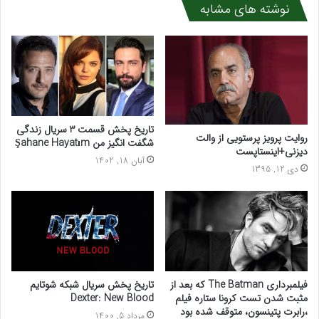
نوشته های مشابه
تاریخ پخش قسمت 3 سریال زندگی
روایت پرویز پرستویی از والت
شگفت انگیز من Şahane Hayatım
دیزنی+اینستاپست
آبان 18, 1402
دی 12, 1395
فیلمبرداری The Batman که بعد از
تاریخ پخش سریال شبکه شوتایم
مثبت شدن تست کرونا ستاره فیلم
Dexter: New Blood
،رابرت پتینسون، متوقف شده بود
مرداد 5, 1400