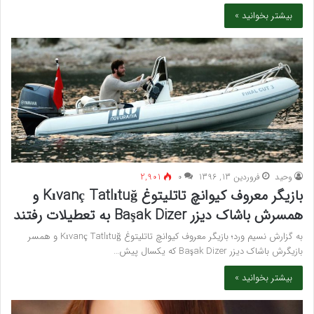
بیشتر بخوانید »
وحید
فروردین 13, 1396
۰
2,901
بازیگر معروف کیوانچ تاتلیتوغ Kıvanç Tatlıtuğ و
همسرش باشاک دیزر Başak Dizer به تعطیلات رفتند
به گزارش نسیم ورد؛ بازیگر معروف کیوانچ تاتلیتوغ Kıvanç Tatlıtuğ و همسر
بازیگرش باشاک دیزر Başak Dizer که یکسال پیش…
بیشتر بخوانید »