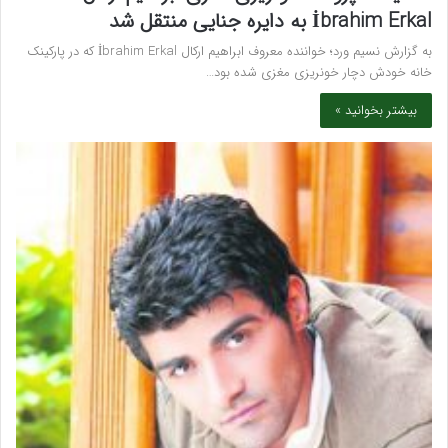
İbrahim Erkal به دایره جنایی منتقل شد
به گزارش نسیم ورد؛ خواننده معروف ابراهیم ارکال İbrahim Erkal که در پارکینک
خانه خودش دچار خونریزی مغزی شده بود…
بیشتر بخوانید »