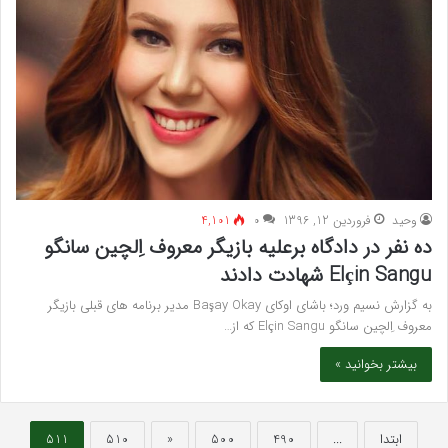
وحید
فروردین 12, 1396
۰
4,101
ده نفر در دادگاه برعلیه بازیگر معروف اِلچین سانگو
Elçin Sangu شهادت دادند
به گزارش نسیم ورد؛ باشای اوکای Başay Okay مدیر برنامه های قبلی بازیگر
معروف اِلچین سانگو Elçin Sangu که از…
بیشتر بخوانید »
ابتدا
...
490
500
«
510
511