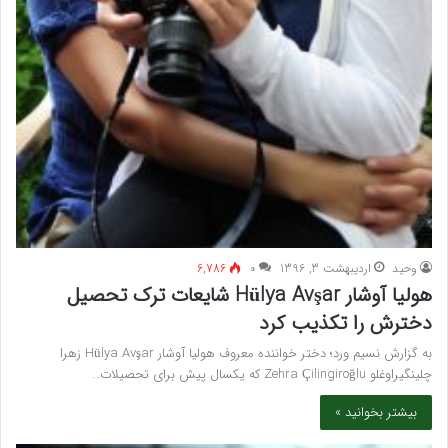
وحید
اردیبهشت 3, 1396
۰
6,786
هولیا آوشار Hülya Avşar شایعات ترک تحصیل
دخترش را تکذیب کرد
به گزارش نسیم ورد؛ دختر خواننده معروف هولیا آوشار Hülya Avşar زهرا
چلینگیراوغلو Zehra Çilingiroğlu که یکسال پیش برای تحصیلات…
بیشتر بخوانید »