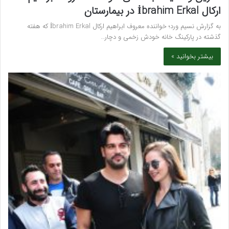
ارکال İbrahim Erkal در بیمارستان
به گزارش نسیم ورد؛ خواننده معروف ابراهیم ارکال İbrahim Erkal که هفته
گذشته در پارکینگ خانه خودش زخمی و دچار…
بیشتر بخوانید »