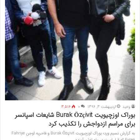
وحید
اردیبهشت 3, 1396
۰
3,516
بوراک اوزچیویت Burak Özçivit شایعات اسپانسر
برای مراسم ازدواجش را تکذیب کرد
به گزارش نسیم ورد؛ بوراک اوزچیویت Burak Özçivit و فاحریه اوجن Fahriye
Evcen که قرار است در ماه ژوئن آینده…