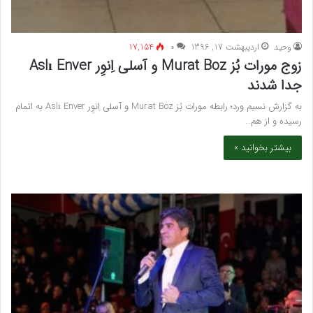
وحید
اردیبهشت 17, 1396
۰
17,154
زوج مورات بُز Murat Boz و آسلی اِنوِر Aslı Enver
جدا شدند
به گزارش نسیم ورد؛ رابطه مورات بُز Murat Boz و آسلی اِنوِر Aslı Enver به اتمام
رسیده و از هم…
بیشتر بخوانید »