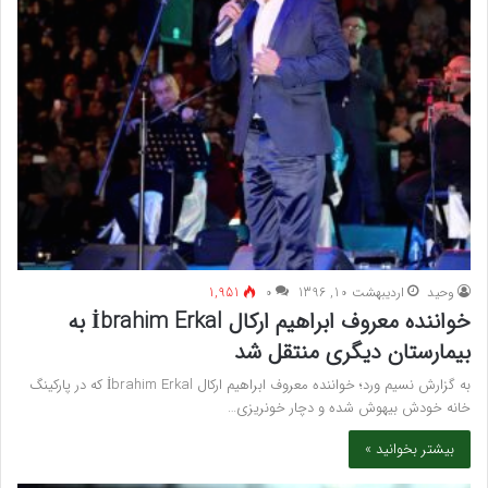
وحید
اردیبهشت 10, 1396
۰
1,951
خواننده معروف ابراهیم ارکال İbrahim Erkal به
بیمارستان دیگری منتقل شد
به گزارش نسیم ورد؛ خواننده معروف ابراهیم ارکال İbrahim Erkal که در پارکینگ
خانه خودش بیهوش شده و دچار خونریزی…
بیشتر بخوانید »