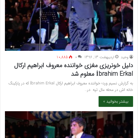
وحید
اردیبهشت 13, 1396
۰
10,885
دلیل خونریزی مغزی خواننده معروف ابراهیم ارکال
İbrahim Erkal معلوم شد
به گزارش نسیم ورد؛ خواننده معروف ابراهیم ارکال İbrahim Erkal که در پارکینگ
خانه اش در محله مال تپه در…
بیشتر بخوانید »