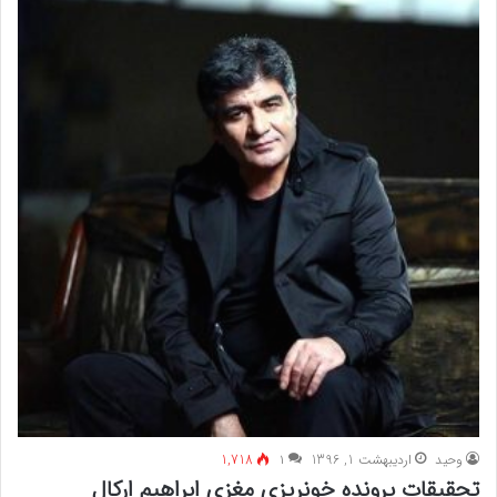
وحید
اردیبهشت 1, 1396
۱
1,718
تحقیقات پرونده خونریزی مغزی ابراهیم ارکال