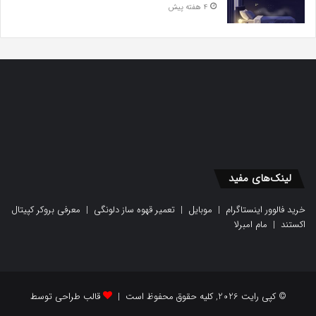
4 هفته پیش
لینک‌های مفید
خرید فالوور اینستاگرام
|
موبایل
|
تعمیر قهوه ساز دلونگی
|
معرفی بروکر کپیتال
اکستند
|
مام امبرلا
© کپی رایت 2026, کلیه حقوق محفوظ است |
قالب طراحی توسط