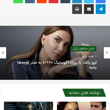
تلگرام
اشتراک گذاری با ایمیل
چاپ
اخبار رسانه ترکی
اخبار مشاهیر ترکی
4 هفته پیش
جدایی هیودا زیزان آلپ از پروژه «عشقم کارادنیز»
1 هفته پیش
نوشته های مشابه
ابرو یاشار با پروژه آکوستیک «۶+۱» به صدر توجه‌ها
رسید