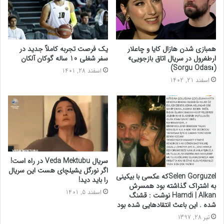
همبازی شدن هازال کایا و چاعلار
یک فرصت تجربه کاملاً جدید در
ارطغرول در سریال اتاق بازجویی»
سفر شغلی 10 ساله گوکان آلکان
(Sorgu Odası)
اسفند 28, 1401
اسفند 21, 1402
سریال Veda Mektubu در راه است!
اگر نورگل یشیلچای هست این سریال
Selen Gorguzelکه عکسی با بیکینی
را باید دید!
به اشتراک گذاشته بود همسرش
اسفند 5, 1401
Hamdi | Alkan نوشت : قشنگ
شده . این باعث انتقادهایی شده بود
تیر 28, 1397