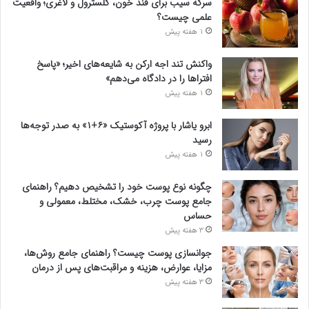
سرکه سیب برای قند خون، کلسترول و لاغری؛ واقعیت
علمی چیست؟
1 هفته پیش
واکنش تند اجه ارکن به شایعه‌های اخیر؛ «پاسخ
افتراها را در دادگاه می‌دهم»
1 هفته پیش
ابرو یاشار با پروژه آکوستیک «۶+۱» به صدر توجه‌ها
رسید
1 هفته پیش
چگونه نوع پوست خود را تشخیص دهیم؟ راهنمای
جامع پوست چرب، خشک، مختلط، معمولی و
حساس
3 هفته پیش
جوانسازی پوست چیست؟ راهنمای جامع روش‌ها،
مزایا، عوارض، هزینه و مراقبت‌های پس از درمان
3 هفته پیش