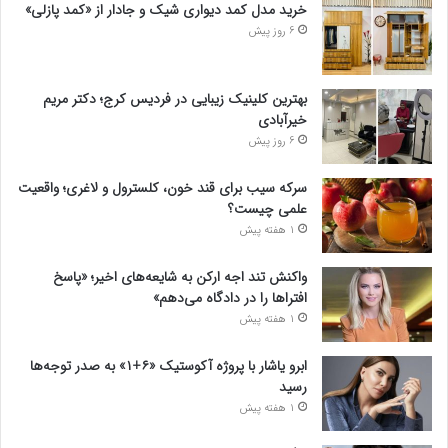
خرید مدل کمد دیواری شیک و جادار از «کمد پازلی»
6 روز پیش
بهترین کلینیک زیبایی در فردیس کرج؛ دکتر مریم
خیرآبادی
6 روز پیش
سرکه سیب برای قند خون، کلسترول و لاغری؛ واقعیت
علمی چیست؟
1 هفته پیش
واکنش تند اجه ارکن به شایعه‌های اخیر؛ «پاسخ
افتراها را در دادگاه می‌دهم»
1 هفته پیش
ابرو یاشار با پروژه آکوستیک «۶+۱» به صدر توجه‌ها
رسید
1 هفته پیش