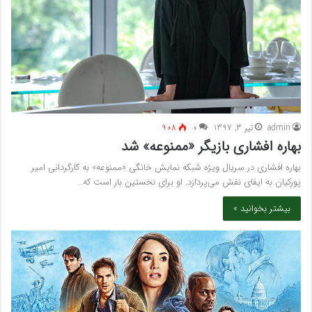
admin
تیر 3, 1397
۰
908
بهاره افشاری بازیگر «ممنوعه» شد
بهاره افشاری در سریال ویژه شبکه نمایش خانگی «ممنوعه» به کارگردانی امیر
پورکیان به ایفای نقش می‌پردازد. او برای نخستین بار است که…
بیشتر بخوانید »