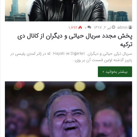
admin
تیر 2, 1397
۰
1,792
پخش مجدد سریال حیاتی و دیگران از کانال دی
ترکیه
سریال ترکی حیاتی و دیگران Hayati ve Diğerleri که در ژانر کمدی پلیسی در
پاییز گذشته اولین قسمت آن بر روی…
بیشتر بخوانید »