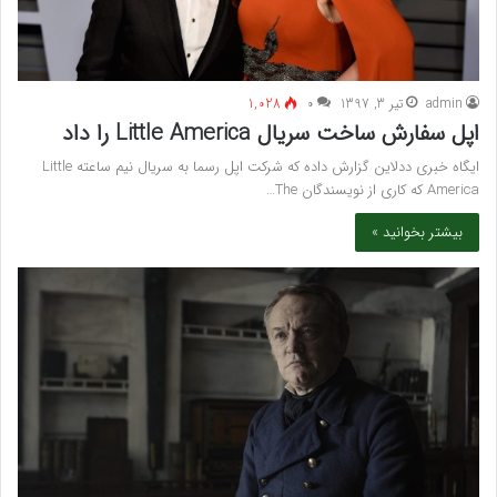
admin
تیر 3, 1397
۰
1,028
اپل سفارش ساخت سریال Little America را داد
ایگاه خبری ددلاین گزارش داده که شرکت اپل رسما به سریال نیم‌ ساعته Little
America که کاری از نویسندگان The…
بیشتر بخوانید »