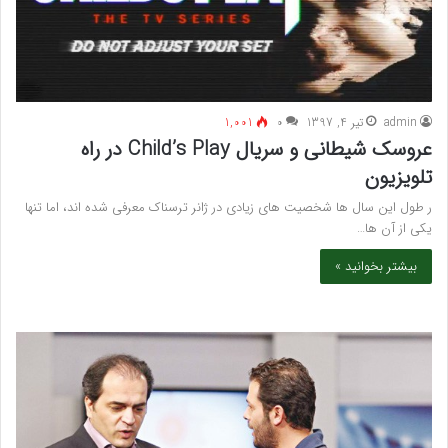
admin
تیر 4, 1397
۰
1,001
عروسک شیطانی و سریال Child’s Play در راه
تلویزیون
ر طول این سال ها شخصیت های زیادی در ژانر ترسناک معرفی شده اند، اما تنها
یکی از آن ها…
بیشتر بخوانید »