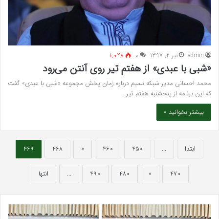
admin
تیر 2, 1397
۰
1,028
«شبی با عبدی» از هفتم تیر روی آنتن می‌رود
محمد احسانی مدیر شبکه نسیم درباره زمان پخش مجموعه «شبی با عبدی» گفت
که این برنامه از پنجشنبه هفتم تیر…
بیشتر بخوانید »
ابتدا
...
450
460
«
468
469
470
»
480
490
...
انتها
بهترین
سرک