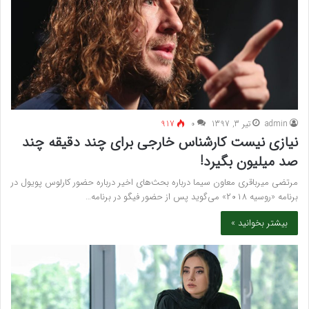
admin
تیر 3, 1397
۰
917
نیازی نیست کارشناس خارجی برای چند دقیقه چند
صد میلیون بگیرد!
مرتضی میرباقری معاون سیما درباره بحث‌های اخیر درباره حضور کارلوس پویول در
برنامه «روسیه ۲۰۱۸» می‌گوید پس از حضور فیگو در برنامه…
بیشتر بخوانید »